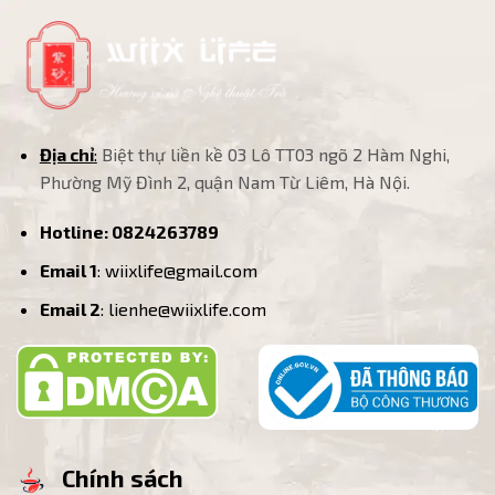
Địa chỉ
:
Biệt thự liền kề 03 Lô TT03 ngõ 2 Hàm Nghi,
Phường Mỹ Đình 2, quận Nam Từ Liêm, Hà Nội.
Hotline:
0824263789
Email 1
: wiixlife@gmail.com
Email 2
: lienhe@wiixlife.com
Chính sách