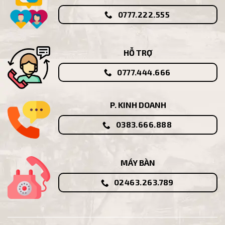
0777.222.555
HỖ TRỢ
0777.444.666
P. KINH DOANH
0383.666.888
MÁY BÀN
02463.263.789