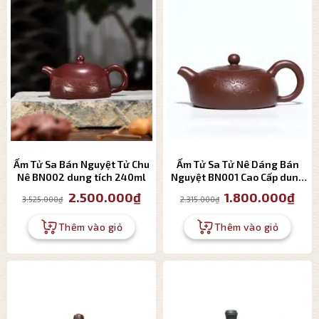
Ấm Tử Sa Bán Nguyệt Tử Chu
Ấm Tử Sa Tử Nê Dáng Bán
Nê BN002 dung tích 240ml
Nguyệt BN001 Cao Cấp dung
tích 170ml
Giá
Giá
Giá
Giá
2.500.000
₫
1.800.000
₫
3.525.000
₫
2.315.000
₫
gốc
hiện
gốc
hiện
là:
tại
là:
tại
3.525.000₫.
là:
2.315.000₫.
là:
Thêm vào giỏ
Thêm vào giỏ
2.500.000₫.
1.800