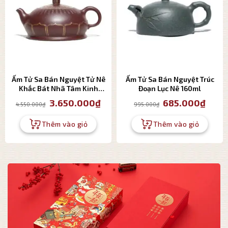
Ấm Tử Sa Bán Nguyệt Tử Nê
Ấm Tử Sa Bán Nguyệt Trúc
Khắc Bát Nhã Tâm Kinh
Đoạn Lục Nê 160ml
360ml
Giá
Giá
Giá
Giá
3.650.000
₫
685.000
₫
4.550.000
₫
995.000
₫
gốc
hiện
gốc
hiện
là:
tại
là:
tại
4.550.000₫.
là:
995.000₫.
là:
Thêm vào giỏ
Thêm vào giỏ
3.650.000₫.
685.00