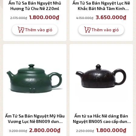
Ấm Tử Sa Bán Nguyệt Nhũ
Ấm Tử Sa Bán Nguyệt Lục Nê
Hương Tử Chu Nê 220ml
Khắc Bát Nhã Tâm Kinh
350ml
Giá
Giá
Giá
Giá
1.800.000
₫
3.650.000
₫
2.175.000
₫
4.150.000
₫
gốc
hiện
gốc
hiện
là:
tại
là:
tại
2.175.000₫.
là:
4.150.000₫.
là:
Thêm vào giỏ
Thêm vào giỏ
1.800.000₫.
3.650
Ấm Tử Sa Bán Nguyệt Mỹ Hầu
Ấm tử sa Hắc Nê dáng Bán
Vương Lục Nê BN009 dung
Nguyệt BN005 cao cấp dung
tích 180ml
tích 200ml
Giá
Giá
Giá
Giá
2.800.000
₫
1.800.000
₫
3.200.000
₫
2.250.000
₫
gốc
hiện
gốc
hiện