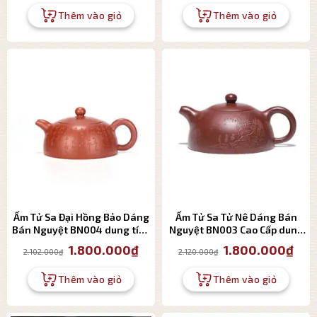
là:
tại
là:
tại
3.200.000₫.
là:
2.250.000₫.
là:
Thêm vào giỏ
Thêm vào giỏ
2.800.000₫.
1.800
Ấm Tử Sa Đại Hồng Bảo Dáng
Ấm Tử Sa Tử Nê Dáng Bán
Bán Nguyệt BN004 dung tích
Nguyệt BN003 Cao Cấp dung
230ml
tích 230ml
Giá
Giá
Giá
Giá
1.800.000
₫
1.800.000
₫
2.102.000
₫
2.120.000
₫
gốc
hiện
gốc
hiện
là:
tại
là:
tại
2.102.000₫.
là:
2.120.000₫.
là:
Thêm vào giỏ
Thêm vào giỏ
1.800.000₫.
1.800