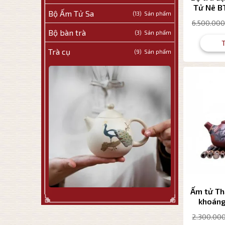
Tử Nê B
Bộ Ấm Tử Sa
(13)
Thạch Biề
6.500.000
Bộ bàn trà
(3)
Trà cụ
(9)
Ấm tử Th
khoáng
TB027 d
2.300.00