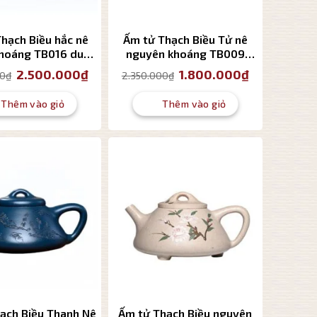
hạch Biều hắc nê
Ấm tử Thạch Biều Tử nê
hoáng TB016 dung
nguyên khoáng TB009
tích 220ml
dung tích 220ml
Giá
Giá
Giá
Giá
2.500.000
₫
1.800.000
₫
00
₫
2.350.000
₫
gốc
hiện
gốc
hiện
là:
tại
là:
tại
2.950.000₫.
là:
2.350.000₫.
là:
Thêm vào giỏ
Thêm vào giỏ
2.500.000₫.
1.800.000₫.
ạch Biều Thanh Nê
Ấm tử Thạch Biều nguyên