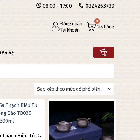
08:00 - 17:00
0824263789
Đăng nhập
Giỏ hàng
Tài khoản
iên hệ
 Thạch Biều Tử Dã