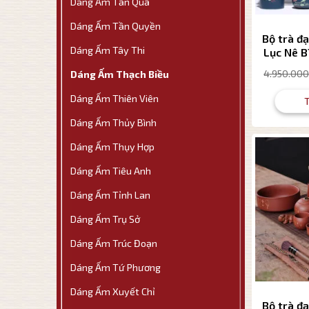
Dáng Ấm Tần Quả
Dáng Ấm Tần Quyền
Bộ trà đạ
Dáng Ấm Tây Thi
Lục Nê 
Thạch Bi
4.950.00
Dáng Ấm Thạch Biều
Dáng Ấm Thiên Viên
Dáng Ấm Thủy Bình
Dáng Ấm Thụy Hợp
Dáng Ấm Tiêu Anh
Dáng Ấm Tỉnh Lan
Dáng Ấm Trụ Sở
Dáng Ấm Trúc Đoạn
Dáng Ấm Tứ Phương
Dáng Ấm Xuyết Chỉ
Bộ trà đạ