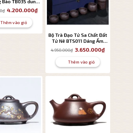
g Bào TB035 dung
tích 300ml
Giá
Giá
4.200.000
₫
00
₫
gốc
hiện
là:
tại
4.500.000₫.
là:
Thêm vào giỏ
4.200.000₫.
Bộ Trà Đạo Tử Sa Chất Đất
Tử Nê BTS011 Dáng Ấm
Thạch Biều 9 Món Cao Cấp
Giá
Giá
3.650.000
₫
4.950.000
₫
gốc
hiện
là:
tại
4.950.000₫.
là:
Thêm vào giỏ
3.650.000₫.