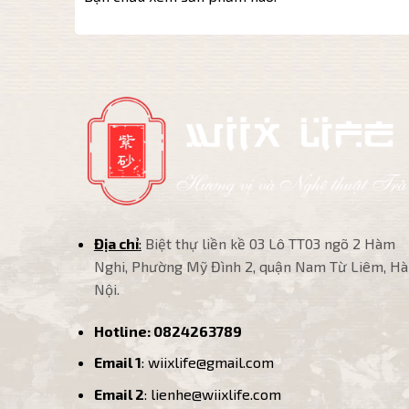
Địa chỉ
:
Biệt thự liền kề 03 Lô TT03 ngõ 2 Hàm
Nghi, Phường Mỹ Đình 2, quận Nam Từ Liêm, Hà
Nội.
Hotline:
0824263789
Email 1
: wiixlife@gmail.com
Email 2
: lienhe@wiixlife.com