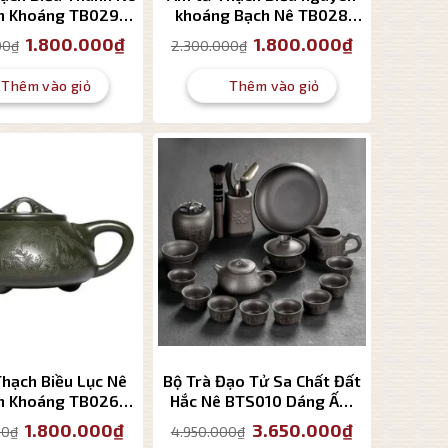
n Khoáng TB029
khoáng Bạch Nê TB028
g tích 180ml
dung tích 250ml
Giá
Giá
Giá
Giá
1.800.000
₫
1.800.000
₫
00
₫
2.300.000
₫
gốc
hiện
gốc
hiện
là:
tại
là:
tại
2.300.000₫.
là:
2.300.000₫.
là:
Thêm vào giỏ
Thêm vào giỏ
1.800.000₫.
1.800.000₫.
hạch Biều Lục Nê
Bộ Trà Đạo Tử Sa Chất Đất
n Khoáng TB026
Hắc Nê BTS010 Dáng Ấm
g Tích 320ml
Thạch Biều 16 Món Cao Cấp
Giá
Giá
Giá
Giá
1.800.000
₫
3.650.000
₫
00
₫
4.950.000
₫
gốc
hiện
gốc
hiện