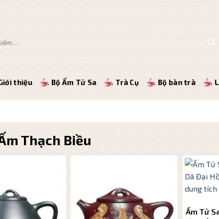
Giới thiệu
Bộ Ấm Tử Sa
Trà Cụ
Bộ bàn trà
L
Ấm Thạch Biều
Ấm Tử Sa