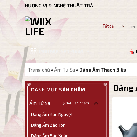
Bỏ
HƯƠNG VỊ & NGHỆ THUẬT TRÀ
qua
nội
Tìm
dung
kiếm:
DANH MỤC SẢN PHẨM
Trang chủ
»
Ấm Tử Sa
»
Dáng Ấm Thạch Biều
Dáng 
DANH MỤC SẢN PHẨM
Ấm Tử Sa
(284)
Dáng Ấm Bán Nguyệt
Dáng Ấm Bào Tôn
Dáng Ấm Báo Xuân