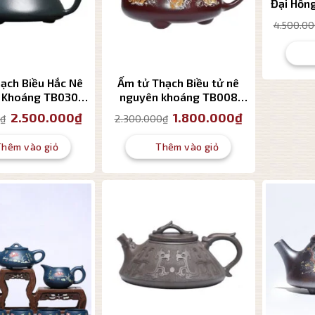
Đại Hồn
4.500.0
ạch Biều Hắc Nê
Ấm tử Thạch Biều tử nê
 Khoáng TB030
nguyên khoáng TB008
 tích 200ml
dung tích 300ml
Giá
Giá
Giá
Giá
2.500.000
₫
1.800.000
₫
₫
2.300.000
₫
gốc
hiện
gốc
hiện
là:
tại
là:
tại
2.950.000₫.
là:
2.300.000₫.
là:
Thêm vào giỏ
Thêm vào giỏ
2.500.000₫.
1.800.000₫.