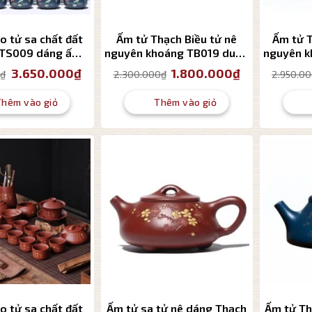
o tử sa chất đất
Ấm tử Thạch Biều tử nê
Ấm tử T
BTS009 dáng ấm
nguyên khoáng TB019 dung
nguyên k
ều 9 món cao cấp
tích 175ml
Giá
Giá
Giá
Giá
3.650.000
₫
1.800.000
₫
0
₫
2.300.000
₫
2.950.0
gốc
hiện
gốc
hiện
là:
tại
là:
tại
4.950.000₫.
là:
2.300.000₫.
là:
Thêm vào giỏ
Thêm vào giỏ
3.650.000₫.
1.800.000₫.
o tử sa chất đất
Ấm tử sa tử nê dáng Thạch
Ấm tử Th