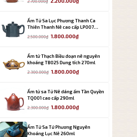
2.200.000
₫
2.700.000
₫
gốc
hiện
là:
tại
2.700.000₫.
là:
Ấm Tử Sa Lục Phương Thanh Ca
2.200.000₫.
Thiên Thanh Nê cao cấp LP007
260ml
Giá
Giá
1.800.000
₫
2.500.000
₫
gốc
hiện
là:
tại
2.500.000₫.
là:
Ấm tử Thạch Biều đoạn nê nguyên
1.800.000₫.
khoáng TB025 Dung tích 270ml
Giá
Giá
1.800.000
₫
2.300.000
₫
gốc
hiện
là:
tại
2.300.000₫.
là:
Ấm tử sa Tử Nê dáng ấm Tần Quyền
1.800.000₫.
TQ001 cao cấp 290ml
Giá
Giá
1.800.000
₫
2.300.000
₫
gốc
hiện
là:
tại
2.300.000₫.
là:
Ấm Tử Sa Tứ Phương Nguyên
1.800.000₫.
Khoáng Lục Nê 260ml