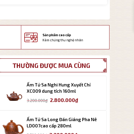
Sản phẩm cao cấp
Kèm chứng thư nghệ nhân
THƯỜNG ĐƯỢC MUA CÙNG
Ấm Tử Sa Nghi Hưng Xuyết Chỉ
XC009 dung tích 160ml
Giá
Giá
2.800.000
₫
3.200.000
₫
gốc
hiện
là:
tại
3.200.000₫.
là:
Ấm Tử Sa Long Đán Giáng Pha Nê
2.800.000₫.
LD007cao cấp 280ml
Giá
Giá