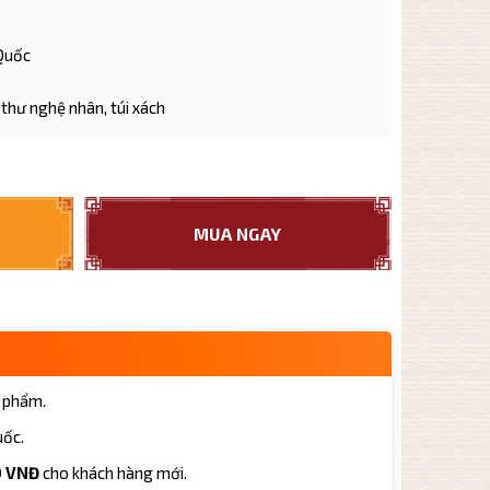
 Quốc
thư nghệ nhân, túi xách
ai Hoa Đại Hồng Bào BX003 dung tích 350ml số lượng
MUA NGAY
 phẩm.
uốc.
0 VNĐ
cho khách hàng mới.