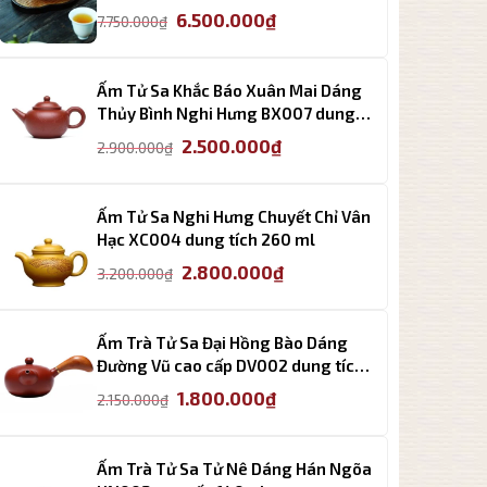
Giá
Giá
6.500.000
₫
7.750.000
₫
gốc
hiện
là:
tại
7.750.000₫.
là:
Ấm Tử Sa Khắc Báo Xuân Mai Dáng
6.500.000₫.
Thủy Bình Nghi Hưng BX007 dung
tích 250ml
Giá
Giá
2.500.000
₫
2.900.000
₫
gốc
hiện
là:
tại
2.900.000₫.
là:
Ấm Tử Sa Nghi Hưng Chuyết Chỉ Vân
2.500.000₫.
Hạc XC004 dung tích 260 ml
Giá
Giá
2.800.000
₫
3.200.000
₫
gốc
hiện
là:
tại
3.200.000₫.
là:
Ấm Trà Tử Sa Đại Hồng Bào Dáng
2.800.000₫.
Đường Vũ cao cấp DV002 dung tích
220ml
Giá
Giá
1.800.000
₫
2.150.000
₫
gốc
hiện
là:
tại
2.150.000₫.
là:
Ấm Trà Tử Sa Tử Nê Dáng Hán Ngõa