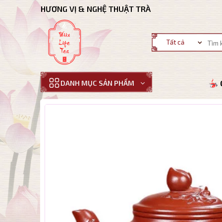
Bỏ
HƯƠNG VỊ & NGHỆ THUẬT TRÀ
qua
nội
Tìm
dung
kiếm:
DANH MỤC SẢN PHẨM