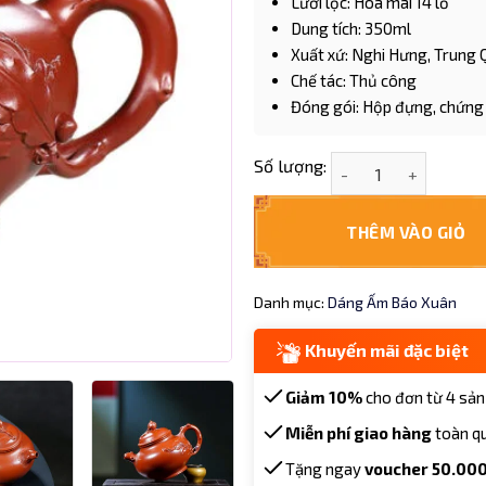
Lưới lọc: Hoa mai 14 lỗ
Dung tích: 350ml
Xuất xứ: Nghi Hưng, Trung
Chế tác: Thủ công
Đóng gói: Hộp đựng, chứng 
Ấm Tử Sa Báo Xuân M
Số lượng:
THÊM VÀO GIỎ
Danh mục:
Dáng Ấm Báo Xuân
Khuyến mãi đặc biệt
Giảm 10%
cho đơn từ 4 sản
Miễn phí giao hàng
toàn q
Tặng ngay
voucher 50.00