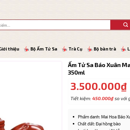
Giới thiệu
Bộ Ấm Tử Sa
Trà Cụ
Bộ bàn trà
L
Ấm Tử Sa Báo Xuân Ma
350ml
3.500.000
₫
Tiết kiệm:
450.000
₫
so với g
Phẩm danh: Mai Hoa Báo X
Chất đất: Đại hồng bào