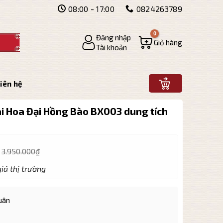
08:00 - 17:00
0824263789
Đăng nhập
Giỏ hàng
Tài khoản
iên hệ
i Hoa Đại Hồng Bào BX003 dung tích
3.950.000
₫
iá thị trường
uân