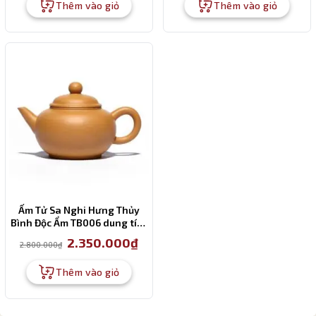
3.500.000₫.
là:
3.200.000₫.
là:
Thêm vào giỏ
Thêm vào giỏ
2.800.000₫.
2.80
Ấm Tử Sa Nghi Hưng Thủy
Bình Độc Ẩm TB006 dung tích
110ml
Giá
Giá
2.350.000
₫
2.800.000
₫
gốc
hiện
là:
tại
2.800.000₫.
là:
Thêm vào giỏ
2.350.000₫.