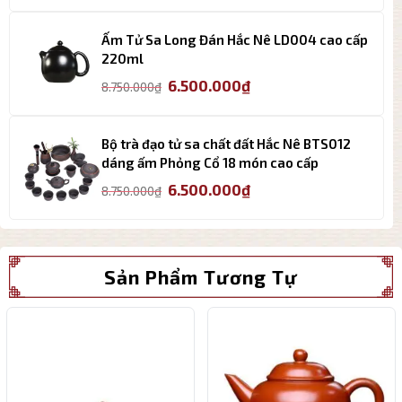
là:
tại
3.200.000₫.
là:
Ấm Tử Sa Long Đán Hắc Nê LD004 cao cấp
2.800.000₫.
220ml
Giá
Giá
6.500.000
₫
8.750.000
₫
gốc
hiện
là:
tại
8.750.000₫.
là:
Bộ trà đạo tử sa chất đất Hắc Nê BTS012
6.500.000₫.
dáng ấm Phỏng Cổ 18 món cao cấp
Giá
Giá
6.500.000
₫
8.750.000
₫
gốc
hiện
là:
tại
8.750.000₫.
là:
6.500.000₫.
Sản Phẩm Tương Tự