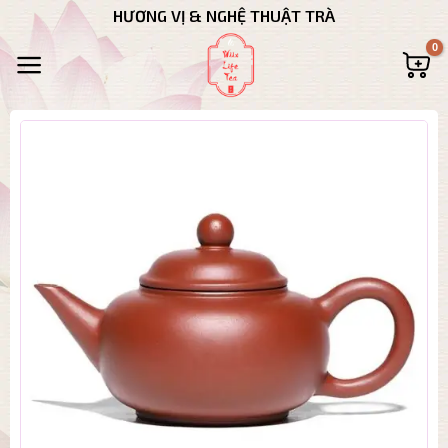
Bỏ
HƯƠNG VỊ & NGHỆ THUẬT TRÀ
qua
nội
dung