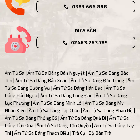
0383.666.888
MÁY BÀN
02463.263.789
Ấm Tử Sa
|
Ấm Tử Sa Dáng Bán Nguyệt
|
Ấm Tử Sa Dáng Bào
Tôn
|
Ấm Tử Sa Dáng Báo Xuân
|
Ấm Tử Sa Dáng Đức Trung
|
Ấm
Tử Sa Dáng Đường Vũ
| Ấm
Tử Sa Dáng Hán Đạc
|
Ấm Tử Sa
Dáng Hán Ngõa
|
Ấm Tử Sa Dáng Long Đán
|
Ấm Tử Sa Dáng
Lục Phương
|
Ấm Tử Sa Dáng Minh Lô
|
Ấm Tử Sa Dáng Mỹ
Nhân Kiên
|
Ấm Tử Sa Dáng Lạp Châu
|
Ấm Tử Sa Dáng Phan Hồ
|
Ấm Tử Sa Dáng Phỏng Cổ
|
Ấm Tử Sa Dáng Quả Bí
|
Ấm Tử Sa
Dáng Tần Quả
|
Ấm Tử Sa Dáng Tần Quyền
|
Ấm Tử Sa Dáng Tây
Thi
|
Ấm Tử Sa Dáng Thạch Biều
|
Trà Cụ
|
Bộ Bàn Trà