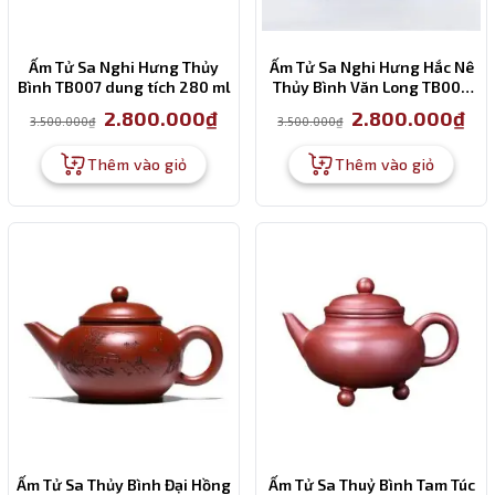
Ấm Tử Sa Nghi Hưng Thủy
Ấm Tử Sa Nghi Hưng Hắc Nê
Bình TB007 dung tích 280 ml
Thủy Bình Văn Long TB008
dung tích 250 ml
Giá
Giá
Giá
Giá
2.800.000
₫
2.800.000
₫
3.500.000
₫
3.500.000
₫
gốc
hiện
gốc
hiện
là:
tại
là:
tại
3.500.000₫.
là:
3.500.000₫.
là:
Thêm vào giỏ
Thêm vào giỏ
2.800.000₫.
2.80
Ấm Tử Sa Thủy Bình Đại Hồng
Ấm Tử Sa Thuỷ Bình Tam Túc