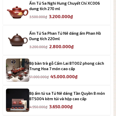
Ấm Tử Sa Nghi Hưng Chuyết Chỉ XC006
dung tích 270 ml
Giá
Giá
3.200.000
₫
3.500.000
₫
gốc
hiện
là:
tại
3.500.000₫.
là:
Ấm Tử Sa Phan Tử Nê dáng ấm Phan Hồ
3.200.000₫.
Dung tích 220ml
Giá
Giá
2.800.000
₫
3.200.000
₫
gốc
hiện
là:
tại
3.200.000₫.
là:
Bộ bàn trà gỗ Cẩm Lai BT002 phong cách
2.800.000₫.
Trung Hoa 7 món cao cấp
Giá
Giá
45.000.000
₫
51.000.000
₫
gốc
hiện
là:
tại
51.000.000₫.
là:
Bộ ấm tử sa Tử Nê dáng Tần Quyền 8 món
45.000.000₫.
BTS004 kèm túi và hộp cao cấp
Giá
Giá
3.650.000
₫
4.950.000
₫
gốc
hiện