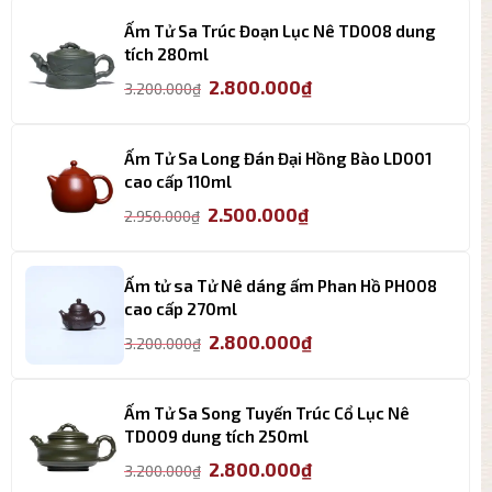
là:
tại
4.950.000₫.
là:
Ấm Tử Sa Trúc Đoạn Lục Nê TD008 dung
3.650.000₫.
tích 280ml
Giá
Giá
2.800.000
₫
3.200.000
₫
gốc
hiện
là:
tại
3.200.000₫.
là:
Ấm Tử Sa Long Đán Đại Hồng Bào LD001
2.800.000₫.
cao cấp 110ml
Giá
Giá
2.500.000
₫
2.950.000
₫
gốc
hiện
là:
tại
2.950.000₫.
là:
Ấm tử sa Tử Nê dáng ấm Phan Hồ PH008
2.500.000₫.
cao cấp 270ml
Giá
Giá
2.800.000
₫
3.200.000
₫
gốc
hiện
là:
tại
3.200.000₫.
là:
Ấm Tử Sa Song Tuyến Trúc Cổ Lục Nê
2.800.000₫.
TD009 dung tích 250ml
Giá
Giá
2.800.000
₫
3.200.000
₫
gốc
hiện