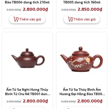
Bào TB004 dung tích 210ml
TB005 dung tích 160ml
Giá
Giá
Giá
Giá
2.800.000
₫
2.850.000
₫
3.500.000
₫
3.500.000
₫
gốc
hiện
gốc
hiện
là:
tại
là:
tại
3.500.000₫.
là:
3.500.000₫.
là:
Thêm vào giỏ
Thêm vào giỏ
2.800.000₫.
2.85
Ấm Tử Sa Nghi Hưng Thủy
Ấm Tử Sa Thủy Bình Ám
Bình Tử Chu Nê TB001 dung
Hương Đại Hồng Bào TB003
tích 210ml
dung tích 200ml
Giá
Giá
Giá
Giá
2.800.000
₫
2.800.000
₫
3.500.000
₫
3.200.000
₫
gốc
hiện
gốc
hiện
là:
tại
là:
tại