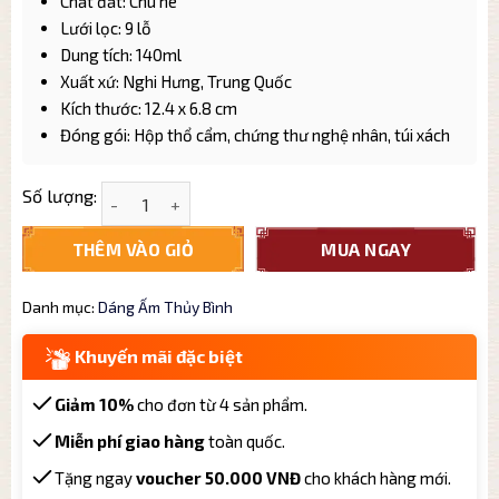
Chất đất: Chu nê
Lưới lọc: 9 lỗ
Dung tích: 140ml
Xuất xứ: Nghi Hưng, Trung Quốc
Kích thước: 12.4 x 6.8 cm
Đóng gói: Hộp thổ cẩm, chứng thư nghệ nhân, túi xách
Ấm Tử Sa Nghi Hưng Thủy Bình Chu Nê TB002 dung 
Số lượng:
THÊM VÀO GIỎ
MUA NGAY
Danh mục:
Dáng Ấm Thủy Bình
Khuyến mãi đặc biệt
Giảm 10%
cho đơn từ 4 sản phẩm.
Miễn phí giao hàng
toàn quốc.
Tặng ngay
voucher 50.000 VNĐ
cho khách hàng mới.