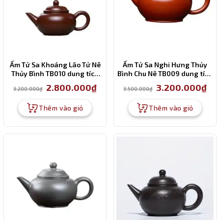
Ấm Tử Sa Khoáng Lão Tử Nê
Ấm Tử Sa Nghi Hưng Thủy
Thủy Bình TB010 dung tích
Bình Chu Nê TB009 dung tích
160ml
260ml
Giá
Giá
Giá
Giá
2.800.000
₫
3.200.000
₫
3.200.000
₫
3.500.000
₫
gốc
hiện
gốc
hiện
là:
tại
là:
tại
3.200.000₫.
là:
3.500.000₫.
là:
Thêm vào giỏ
Thêm vào giỏ
2.800.000₫.
3.20