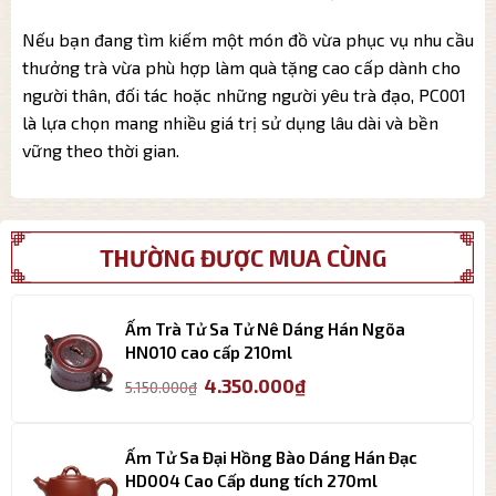
Nếu bạn đang tìm kiếm một món đồ vừa phục vụ nhu cầu
thưởng trà vừa phù hợp làm quà tặng cao cấp dành cho
người thân, đối tác hoặc những người yêu trà đạo, PC001
là lựa chọn mang nhiều giá trị sử dụng lâu dài và bền
vững theo thời gian.
THƯỜNG ĐƯỢC MUA CÙNG
Ấm Trà Tử Sa Tử Nê Dáng Hán Ngõa
HN010 cao cấp 210ml
Giá
Giá
4.350.000
₫
5.150.000
₫
gốc
hiện
là:
tại
5.150.000₫.
là:
Ấm Tử Sa Đại Hồng Bào Dáng Hán Đạc
4.350.000₫.
HD004 Cao Cấp dung tích 270ml