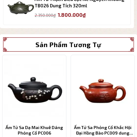
2.500.000₫.
TB026 Dung Tích 320ml
Giá
Giá
1.800.000
₫
2.350.000
₫
gốc
hiện
là:
tại
2.350.000₫.
là:
1.800.000₫.
Sản Phẩm Tương Tự
Ấm Tử Sa Dạ Mai Khuê Dáng
Ấm Tử Sa Phỏng Cổ Khắc Hội
Phỏng Cổ PC006
Đại Hồng Bào PC009 dung