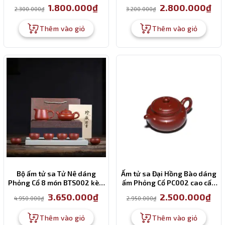
tích 250ml
Giá
Giá
Giá
Giá
1.800.000
₫
2.800.000
₫
2.300.000
₫
3.200.000
₫
gốc
hiện
gốc
hiện
là:
tại
là:
tại
2.300.000₫.
là:
3.200.000₫.
là:
Thêm vào giỏ
Thêm vào giỏ
1.800.000₫.
2.80
Bộ ấm tử sa Tử Nê dáng
Ấm tử sa Đại Hồng Bào dáng
Phỏng Cổ 8 món BTS002 kèm
ấm Phỏng Cổ PC002 cao cấp
túi và hộp cao cấp
200ml
Giá
Giá
Giá
Giá
3.650.000
₫
2.500.000
₫
4.950.000
₫
2.950.000
₫
gốc
hiện
gốc
hiện
là:
tại
là:
tại
4.950.000₫.
là:
2.950.000₫.
là:
Thêm vào giỏ
Thêm vào giỏ
3.650.000₫.
2.50