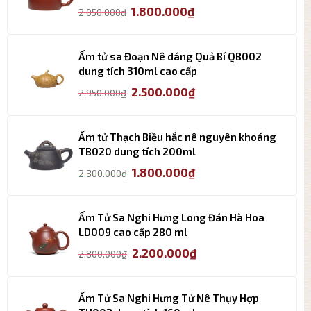
Giá
Giá
1.800.000
₫
2.050.000
₫
gốc
hiện
là:
tại
2.050.000₫.
là:
Ấm tử sa Đoạn Nê dáng Quả Bí QB002
1.800.000₫.
dung tích 310ml cao cấp
Giá
Giá
2.500.000
₫
2.950.000
₫
gốc
hiện
là:
tại
2.950.000₫.
là:
Ấm tử Thạch Biều hắc nê nguyên khoáng
2.500.000₫.
TB020 dung tích 200ml
Giá
Giá
1.800.000
₫
2.300.000
₫
gốc
hiện
là:
tại
2.300.000₫.
là:
Ấm Tử Sa Nghi Hưng Long Đán Hà Hoa
1.800.000₫.
LD009 cao cấp 280 ml
Giá
Giá
2.200.000
₫
2.800.000
₫
gốc
hiện
là:
tại
2.800.000₫.
là:
Ấm Tử Sa Nghi Hưng Tử Nê Thụy Hợp