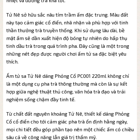
nhiệt và dưỡng trà khá tốt.
Tử Nê sở hữu sắc nâu tím trầm ấm đặc trưng. Màu đất
này tạo cảm giác cổ điển, nhã nhặn và phù hợp với tinh
thần thưởng trà truyền thống. Khi sử dụng lâu dài, bề
mặt ấm sẽ dần xuất hiện độ bóng tự nhiên do hấp thụ
tinh dầu trà trong quá trình pha. Đây cũng là một trong
những nét đẹp được người chơi ấm tử sa đặc biệt yêu
thích.
Ấm tử sa Tử Nê dáng Phỏng Cổ PC001 220ml không chỉ
là một dụng cụ pha trà thông thường mà còn là sự kết
hợp giữa nghệ thuật thủ công, văn hóa trà đạo và trải
nghiệm sống chậm đầy tinh tế.
Từ chất đất nguyên khoáng Tử Nê, thiết kế dáng Phỏng
Cổ cổ điển cho tới cảm giác pha trà ổn định hằng ngày,
mọi chi tiết đều góp phần tạo nên một chiếc ấm có chiều
sâu cả về công năng lẫn giá trị thẩm mỹ.