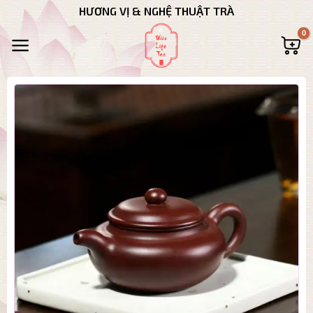
Bỏ
HƯƠNG VỊ & NGHỆ THUẬT TRÀ
qua
nội
dung