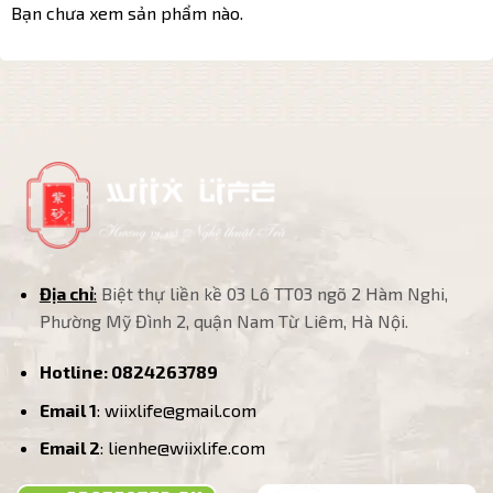
Bạn chưa xem sản phẩm nào.
Địa chỉ
:
Biệt thự liền kề 03 Lô TT03 ngõ 2 Hàm Nghi,
Phường Mỹ Đình 2, quận Nam Từ Liêm, Hà Nội.
Hotline:
0824263789
Email 1
: wiixlife@gmail.com
Email 2
: lienhe@wiixlife.com