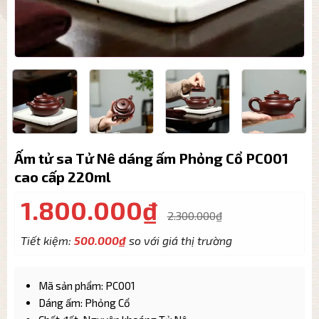
Ấm tử sa Tử Nê dáng ấm Phỏng Cổ PC001
cao cấp 220ml
1.800.000
₫
2.300.000
₫
Tiết kiệm:
500.000
₫
so với giá thị trường
Mã sản phẩm: PC001
Dáng ấm: Phỏng Cổ