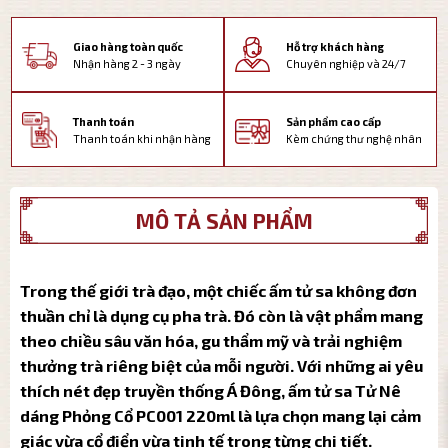
Giao hàng toàn quốc
Hỗ trợ khách hàng
Nhận hàng 2 - 3 ngày
Chuyên nghiệp và 24/7
Thanh toán
Sản phẩm cao cấp
Thanh toán khi nhận hàng
Kèm chứng thư nghệ nhân
MÔ TẢ SẢN PHẨM
Trong thế giới trà đạo, một chiếc ấm tử sa không đơn
thuần chỉ là dụng cụ pha trà. Đó còn là vật phẩm mang
theo chiều sâu văn hóa, gu thẩm mỹ và trải nghiệm
thưởng trà riêng biệt của mỗi người. Với những ai yêu
thích nét đẹp truyền thống Á Đông, ấm tử sa Tử Nê
dáng Phỏng Cổ PC001 220ml là lựa chọn mang lại cảm
giác vừa cổ điển vừa tinh tế trong từng chi tiết.