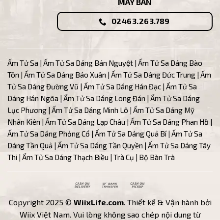
MÁY BÀN
02463.263.789
Ấm Tử Sa
|
Ấm Tử Sa Dáng Bán Nguyệt
|
Ấm Tử Sa Dáng Bào
Tôn
|
Ấm Tử Sa Dáng Báo Xuân
|
Ấm Tử Sa Dáng Đức Trung
|
Ấm
Tử Sa Dáng Đường Vũ
| Ấm
Tử Sa Dáng Hán Đạc
|
Ấm Tử Sa
Dáng Hán Ngõa
|
Ấm Tử Sa Dáng Long Đán
|
Ấm Tử Sa Dáng
Lục Phương
|
Ấm Tử Sa Dáng Minh Lô
|
Ấm Tử Sa Dáng Mỹ
Nhân Kiên
|
Ấm Tử Sa Dáng Lạp Châu
|
Ấm Tử Sa Dáng Phan Hồ
|
Ấm Tử Sa Dáng Phỏng Cổ
|
Ấm Tử Sa Dáng Quả Bí
|
Ấm Tử Sa
Dáng Tần Quả
|
Ấm Tử Sa Dáng Tần Quyền
|
Ấm Tử Sa Dáng Tây
Thi
|
Ấm Tử Sa Dáng Thạch Biều
|
Trà Cụ
|
Bộ Bàn Trà
Cash
Bank
Cash
On
Transfer
on
Copyright 2025 ©
WiixLife.com
. Thiết kế & Vận hành bởi
Delivery
Pickup
Wiix Việt Nam. Vui lòng không sao chép nội dung từ