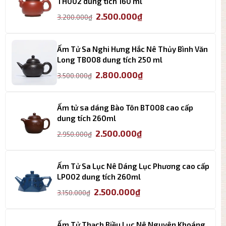
2.200.000₫.
TH002 dung tích 160 ml
Giá
Giá
2.500.000
₫
3.200.000
₫
gốc
hiện
là:
tại
3.200.000₫.
là:
Ấm Tử Sa Nghi Hưng Hắc Nê Thủy Bình Văn
2.500.000₫.
Long TB008 dung tích 250 ml
Giá
Giá
2.800.000
₫
3.500.000
₫
gốc
hiện
là:
tại
3.500.000₫.
là:
Ấm tử sa dáng Bào Tôn BT008 cao cấp
2.800.000₫.
dung tích 260ml
Giá
Giá
2.500.000
₫
2.950.000
₫
gốc
hiện
là:
tại
2.950.000₫.
là:
Ấm Tử Sa Lục Nê Dáng Lục Phương cao cấp
2.500.000₫.
LP002 dung tích 260ml
Giá
Giá
2.500.000
₫
3.150.000
₫
gốc
hiện
là:
tại
3.150.000₫.
là:
Ấm Tử Thạch Biều Lục Nê Nguyên Khoáng