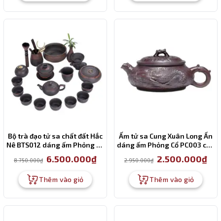
Bộ trà đạo tử sa chất đất Hắc
Ấm tử sa Cung Xuân Long Ẩn
Nê BTS012 dáng ấm Phỏng Cổ
dáng ấm Phỏng Cổ PC003 cao
18 món cao cấp
cấp 260ml
Giá
Giá
Giá
Giá
6.500.000
₫
2.500.000
₫
8.750.000
₫
2.950.000
₫
gốc
hiện
gốc
hiện
là:
tại
là:
tại
8.750.000₫.
là:
2.950.000₫.
là:
Thêm vào giỏ
Thêm vào giỏ
6.500.000₫.
2.50