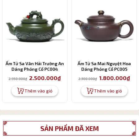
Ấm Tử Sa Vân Hải Trường An
Ấm Tử Sa Mai Nguyệt Hoa
Dáng Phỏng Cổ PC004
Dáng Phỏng Cổ PC005
Giá
Giá
Giá
Giá
2.500.000
₫
1.800.000
₫
2.950.000
₫
2.300.000
₫
gốc
hiện
gốc
hiện
là:
tại
là:
tại
2.950.000₫.
là:
2.300.000₫.
là:
Thêm vào giỏ
Thêm vào giỏ
2.500.000₫.
1.80
SẢN PHẨM ĐÃ XEM