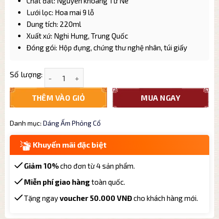
Chất đất: Nguyên khoáng Tử Nê
Lưới lọc: Hoa mai 9 lỗ
Dung tích: 220ml
Xuất xứ: Nghi Hưng, Trung Quốc
Đóng gói: Hộp đựng, chứng thư nghệ nhân, túi giấy
Ấm tử sa Tử Nê dáng ấm Phỏng Cổ PC001 cao cấp 2
Số lượng:
THÊM VÀO GIỎ
MUA NGAY
Danh mục:
Dáng Ấm Phỏng Cổ
Khuyến mãi đặc biệt
Giảm 10%
cho đơn từ 4 sản phẩm.
Miễn phí giao hàng
toàn quốc.
Tặng ngay
voucher 50.000 VNĐ
cho khách hàng mới.