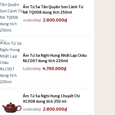
Ấm Tử Sa Tần Quyền Sơn Cảnh Tử
Nê TQ008 dung tích 250ml
Giá
Giá
2.800.000
₫
3.200.000
₫
gốc
hiện
là:
tại
3.200.000₫.
là:
2.800.000₫.
Ấm Tử Sa Nghi Hưng Nhất Lạp Châu
NLC007 dung tích 220ml
Giá
Giá
4.700.000
₫
5.200.000
₫
gốc
hiện
là:
tại
5.200.000₫.
là:
4.700.000₫.
Ấm Tử Sa Nghi Hưng Chuyết Chỉ
XC008 dung tích 250 ml
Giá
Giá
2.800.000
₫
3.200.000
₫
gốc
hiện