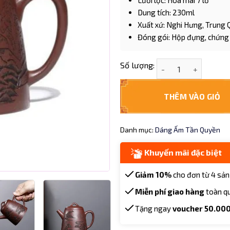
Lưới lọc: Hoa mai 7 lỗ
Dung tích: 230ml
Xuất xứ: Nghi Hưng, Trung
Đóng gói: Hộp đựng, chứng 
Ấm tử sa Tử Nê dán
Số lượng:
THÊM VÀO GIỎ
Danh mục:
Dáng Ấm Tần Quyền
Khuyến mãi đặc biệt
Giảm 10%
cho đơn từ 4 sản
Miễn phí giao hàng
toàn q
Tặng ngay
voucher 50.00