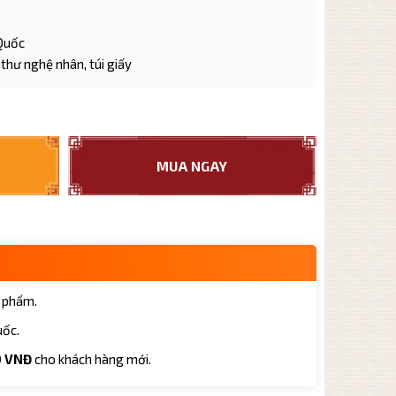
 Quốc
thư nghệ nhân, túi giấy
g ấm Tần Quyền TQ002 cao cấp 230ml số lượng
MUA NGAY
 phẩm.
uốc.
0 VNĐ
cho khách hàng mới.