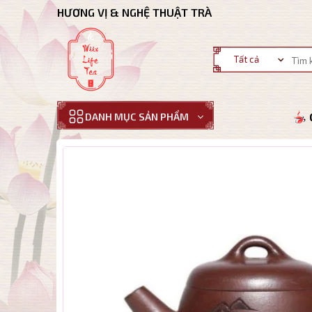
Bỏ
HƯƠNG VỊ & NGHỆ THUẬT TRÀ
qua
nội
Tìm
dung
kiếm:
DANH MỤC SẢN PHẨM