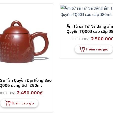
Ấm tử sa Tử Nê dáng ấm
Quyền TQ003 cao cấp 3
Giá
2.500.00
3.050.000
₫
gốc
là:
3.050.000₫.
Thêm vào giỏ
Sa Tần Quyền Đại Hồng Bào
Q006 dung tích 290ml
Giá
Giá
2.450.000
₫
800.000
₫
gốc
hiện
là:
tại
2.800.000₫.
là:
Thêm vào giỏ
2.450.000₫.