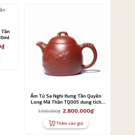
 Tần
80ml
Giá
0
₫
hiện
tại
là:
2.500.000₫.
Ấm Tử Sa Nghi Hưng Tần Quyền
Long Mã Thần TQ005 dung tích
350 ml
Giá
Giá
2.800.000
₫
3.500.000
₫
gốc
hiện
là:
tại
3.500.000₫.
là:
Thêm vào giỏ
2.800.000₫.