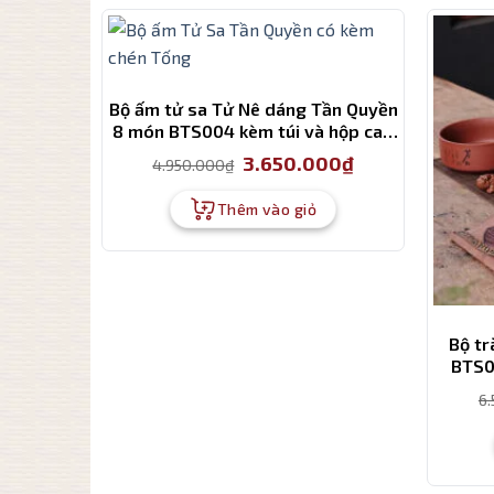
Bộ ấm tử sa Tử Nê dáng Tần Quyền
8 món BTS004 kèm túi và hộp cao
cấp
Giá
Giá
3.650.000
₫
4.950.000
₫
gốc
hiện
là:
tại
4.950.000₫.
là:
Thêm vào giỏ
3.650.000₫.
Bộ tr
BTS0
6