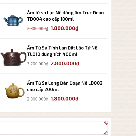
là:
tại
3.200.000₫.
là:
Ấm tử sa Lục Nê dáng ấm Trúc Đoạn
2.800.000₫.
TD004 cao cấp 180ml
Giá
Giá
1.800.000
₫
2.300.000
₫
gốc
hiện
là:
tại
2.300.000₫.
là:
Ấm Tử Sa Tỉnh Lan Đất Lão Tử Nê
1.800.000₫.
TL010 dung tích 400ml
Giá
Giá
2.800.000
₫
3.200.000
₫
gốc
hiện
là:
tại
3.200.000₫.
là:
Ấm Tử Sa Long Đán Đoạn Nê LD002
2.800.000₫.
cao cấp 200ml
Giá
Giá
1.800.000
₫
2.300.000
₫
gốc
hiện
là:
tại
2.300.000₫.
là:
1.800.000₫.