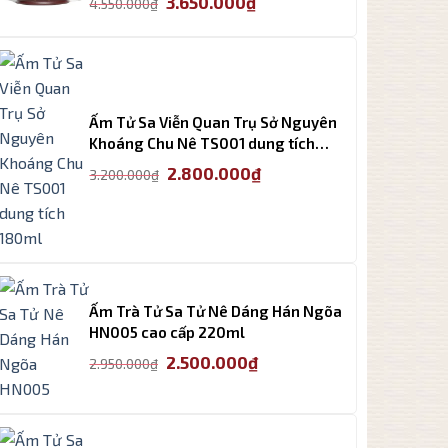
3.650.000
₫
4.550.000
₫
gốc
hiện
là:
tại
4.550.000₫.
là:
3.650.000₫.
Ấm Tử Sa Viễn Quan Trụ Sở Nguyên
Khoáng Chu Nê TS001 dung tích
180ml
Giá
Giá
2.800.000
₫
3.200.000
₫
gốc
hiện
là:
tại
3.200.000₫.
là:
2.800.000₫.
Ấm Trà Tử Sa Tử Nê Dáng Hán Ngõa
HN005 cao cấp 220ml
Giá
Giá
2.500.000
₫
2.950.000
₫
gốc
hiện
là:
tại
2.950.000₫.
là:
2.500.000₫.