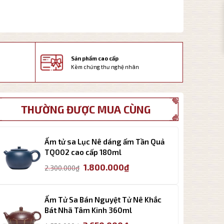
Sản phẩm cao cấp
Kèm chứng thư nghệ nhân
THƯỜNG ĐƯỢC MUA CÙNG
Ấm tử sa Lục Nê dáng ấm Tần Quả
TQ002 cao cấp 180ml
Giá
Giá
1.800.000
₫
2.300.000
₫
gốc
hiện
là:
tại
2.300.000₫.
là:
Ấm Tử Sa Bán Nguyệt Tử Nê Khắc
1.800.000₫.
Bát Nhã Tâm Kinh 360ml
Giá
Giá