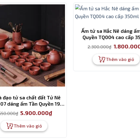
Ấm tử sa Hắc Nê dáng ấ
Quyền TQ004 cao cấp 3
Giá
1.800.00
2.300.000
₫
gốc
là:
2.300.000₫.
Thêm vào giỏ
à đạo tử sa chất đất Tử Nê
07 dáng ấm Tần Quyền 19
món cao cấp
Giá
Giá
5.900.000
₫
.550.000
₫
gốc
hiện
là:
tại
6.550.000₫.
là:
Thêm vào giỏ
5.900.000₫.