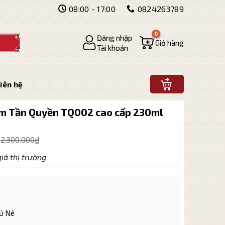
08:00 - 17:00
0824263789
Đăng nhập
Giỏ hàng
Tài khoản
iên hệ
ấm Tần Quyền TQ002 cao cấp 230ml
2.300.000
₫
iá thị trường
Tử Nê