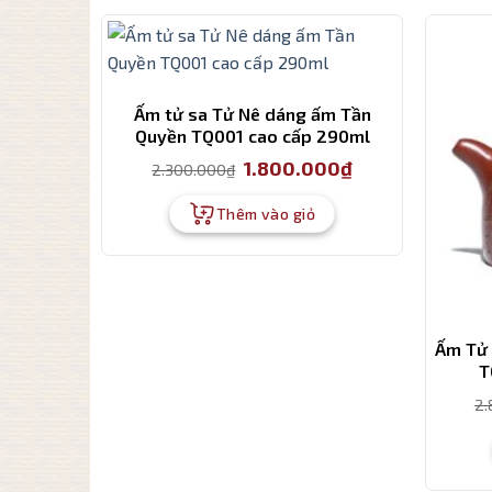
Ấm tử sa Tử Nê dáng ấm Tần
Quyền TQ001 cao cấp 290ml
Giá
Giá
1.800.000
₫
2.300.000
₫
gốc
hiện
là:
tại
2.300.000₫.
là:
Thêm vào giỏ
1.800.000₫.
Ấm Tử 
T
2.