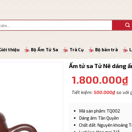
Giới thiệu
Bộ Ấm Tử Sa
Trà Cụ
Bộ bàn trà
L
Ấm tử sa Tử Nê dáng 
1.800.000
₫
Tiết kiệm:
500.000
₫
so với g
Mã sản phẩm: TQ002
Dáng ấm: Tần Quyền
Chất đất: Nguyên khoáng 