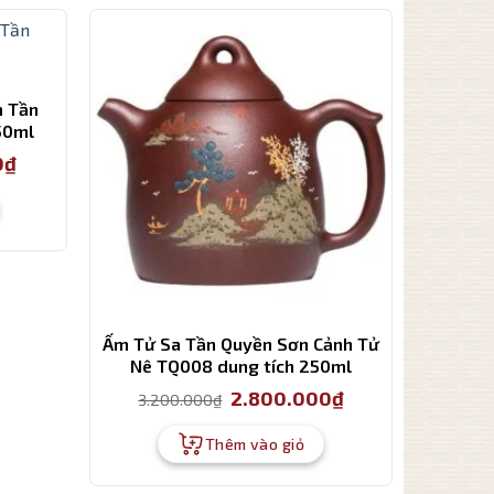
m Tần
50ml
Giá
0
₫
hiện
tại
là:
1.800.000₫.
Ấm Tử Sa Tần Quyền Sơn Cảnh Tử
Nê TQ008 dung tích 250ml
Giá
Giá
2.800.000
₫
3.200.000
₫
gốc
hiện
là:
tại
3.200.000₫.
là:
Thêm vào giỏ
2.800.000₫.