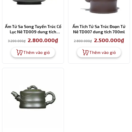
Ấm Tử Sa Song Tuyến Trúc Cổ
Ấm Tích Tử Sa Trúc Đoạn Tử
Lục Nê TD009 dung tích
Nê TD007 dung tích 700ml
250ml
Giá
Giá
Giá
Giá
2.800.000
₫
2.500.000
₫
3.200.000
₫
2.800.000
₫
gốc
hiện
gốc
hiện
là:
tại
là:
tại
3.200.000₫.
là:
2.800.000₫.
là:
Thêm vào giỏ
Thêm vào giỏ
2.800.000₫.
2.50