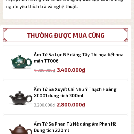
người yêu thích trà và nghệ thuật.
THƯỜNG ĐƯỢC MUA CÙNG
Ấm Tử Sa Lục Nê dáng Tây Thi họa tiết hoa
mận TT006
Giá
Giá
3.400.000
₫
4.300.000
₫
gốc
hiện
là:
tại
4.300.000₫.
là:
Ấm Tử Sa Xuyết Chỉ Như Ý Thạch Hoàng
3.400.000₫.
XC001 dung tích 300ml
Giá
Giá
2.800.000
₫
3.200.000
₫
gốc
hiện
là:
tại
3.200.000₫.
là:
Ấm Tử Sa Phan Tử Nê dáng ấm Phan Hồ
2.800.000₫.
Dung tích 220ml