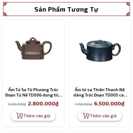
2.800.000₫.
Sản Phẩm Tương Tự
Ấm Tử Sa Tứ Phương Trúc
Ấm tử sa Thiên Thanh Nê
Đoạn Tử Nê TD006 dung tích
dáng Trúc Đoạn TD005 cao
220ml
cấp 270ml
Giá
Giá
Giá
Giá
2.800.000
₫
6.500.000
₫
3.200.000
₫
7.750.000
₫
gốc
hiện
gốc
hiện
là:
tại
là:
tại
3.200.000₫.
là:
7.750.000₫.
là:
Thêm vào giỏ
Thêm vào giỏ
2.800.000₫.
6.50