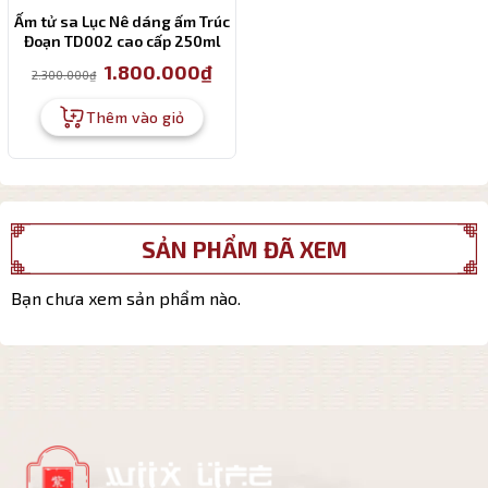
Ấm tử sa Lục Nê dáng ấm Trúc
Đoạn TD002 cao cấp 250ml
Giá
Giá
1.800.000
₫
2.300.000
₫
gốc
hiện
là:
tại
2.300.000₫.
là:
Thêm vào giỏ
1.800.000₫.
SẢN PHẨM ĐÃ XEM
Bạn chưa xem sản phẩm nào.