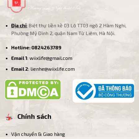
Địa chỉ
:
Biệt thự liền kề 03 Lô TT03 ngõ 2 Hàm Nghi,
Phường Mỹ Đình 2, quận Nam Từ Liêm, Hà Nội.
Hotline:
0824263789
Email 1
: wiixlife@gmail.com
Email 2
: lienhe@wiixlife.com
Chính sách
Vận chuyển & Giao hàng