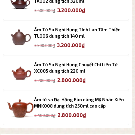
2.800.000₫.
TA002 dung tích 320ml
Giá
Giá
3.200.000
₫
3.600.000
₫
gốc
hiện
là:
tại
3.600.000₫.
là:
Ấm Tử Sa Nghi Hưng Tỉnh Lan Tâm Thiền
3.200.000₫.
TL006 dung tích 140 ml
Giá
Giá
3.200.000
₫
3.500.000
₫
gốc
hiện
là:
tại
3.500.000₫.
là:
Ấm Tử Sa Nghi Hưng Chuyết Chỉ Liên Tử
3.200.000₫.
XC005 dung tích 220 ml
Giá
Giá
2.800.000
₫
3.200.000
₫
gốc
hiện
là:
tại
3.200.000₫.
là:
Ấm tử sa Đại Hồng Bào dáng Mỹ Nhân Kiên
2.800.000₫.
MNK008 dung tích 250ml cao cấp
Giá
Giá
2.800.000
₫
3.400.000
₫
gốc
hiện
là:
tại
3.400.000₫.
là: