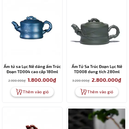
Ấm tử sa Lục Nê dáng ấm Trúc
Ấm Tử Sa Trúc Đoạn Lục Nê
Đoạn TD004 cao cấp 180ml
TD008 dung tích 280ml
Giá
Giá
Giá
Giá
1.800.000
₫
2.800.000
₫
2.300.000
₫
3.200.000
₫
gốc
hiện
gốc
hiện
là:
tại
là:
tại
2.300.000₫.
là:
3.200.000₫.
là:
Thêm vào giỏ
Thêm vào giỏ
1.800.000₫.
2.80