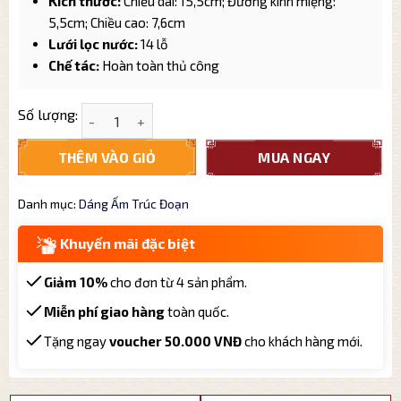
Kích thước:
Chiều dài: 15,5cm;
Đường kính miệng:
5,5cm;
Chiều cao: 7,6cm
Lưới lọc nước:
14 lỗ
Chế tác:
Hoàn toàn thủ công
Ấm tử sa Tử Nê dáng ấm Trúc Đoạn TD001 cao cấp 
Số lượng:
THÊM VÀO GIỎ
MUA NGAY
Danh mục:
Dáng Ấm Trúc Đoạn
Khuyến mãi đặc biệt
Giảm 10%
cho đơn từ 4 sản phẩm.
Miễn phí giao hàng
toàn quốc.
Tặng ngay
voucher 50.000 VNĐ
cho khách hàng mới.