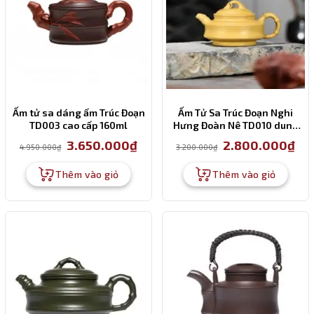
Ấm tử sa dáng ấm Trúc Đoạn
Ấm Tử Sa Trúc Đoạn Nghi
TD003 cao cấp 160ml
Hưng Đoàn Nê TD010 dung
tích 280ml
Giá
Giá
Giá
Giá
3.650.000
₫
2.800.000
₫
4.950.000
₫
3.200.000
₫
gốc
hiện
gốc
hiện
là:
tại
là:
tại
4.950.000₫.
là:
3.200.000₫.
là:
Thêm vào giỏ
Thêm vào giỏ
3.650.000₫.
2.80