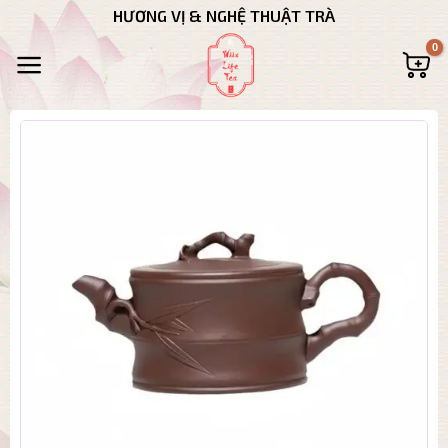
Bỏ
HƯƠNG VỊ & NGHỆ THUẬT TRÀ
qua
nội
dung