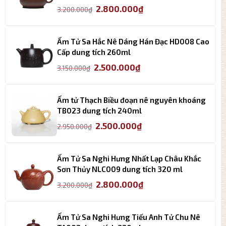
Giá
Giá
2.800.000
₫
3.200.000
₫
gốc
hiện
là:
tại
3.200.000₫.
là:
Ấm Tử Sa Hắc Nê Dáng Hán Đạc HD008 Cao
2.800.000₫.
Cấp dung tích 260ml
Giá
Giá
2.500.000
₫
3.150.000
₫
gốc
hiện
là:
tại
3.150.000₫.
là:
Ấm tử Thạch Biều đoạn nê nguyên khoáng
2.500.000₫.
TB023 dung tích 240ml
Giá
Giá
2.500.000
₫
2.950.000
₫
gốc
hiện
là:
tại
2.950.000₫.
là:
Ấm Tử Sa Nghi Hưng Nhất Lạp Châu Khắc
2.500.000₫.
Sơn Thủy NLC009 dung tích 320 ml
Giá
Giá
2.800.000
₫
3.200.000
₫
gốc
hiện
là:
tại
3.200.000₫.
là:
Ấm Tử Sa Nghi Hưng Tiếu Anh Tử Chu Nê