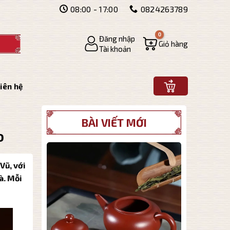
08:00 - 17:00
0824263789
Đăng nhập
Giỏ hàng
Tài khoản
iên hệ
BÀI VIẾT MỚI
o
Vũ, với
à. Mỗi