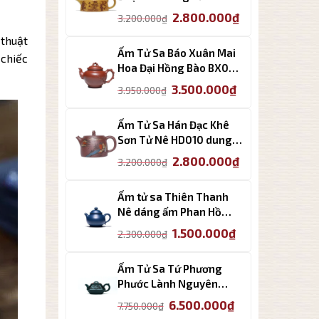
2.500.000₫.
dung tích 270ml
Giá
Giá
2.800.000
₫
3.200.000
₫
gốc
hiện
 thuật
là:
tại
Ấm Tử Sa Báo Xuân Mai
 chiếc
3.200.000₫.
là:
Hoa Đại Hồng Bào BX002
2.800.000₫.
dung tích 280ml
Giá
Giá
3.500.000
₫
3.950.000
₫
gốc
hiện
là:
tại
Ấm Tử Sa Hán Đạc Khê
3.950.000₫.
là:
Sơn Tử Nê HD010 dung
3.500.000₫.
tích 450ml
Giá
Giá
2.800.000
₫
3.200.000
₫
gốc
hiện
là:
tại
Ấm tử sa Thiên Thanh
3.200.000₫.
là:
Nê dáng ấm Phan Hồ
2.800.000₫.
PH003 cao cấp 150ml
Giá
Giá
1.500.000
₫
2.300.000
₫
gốc
hiện
là:
tại
Ấm Tử Sa Tứ Phương
2.300.000₫.
là:
Phước Lành Nguyên
1.500.000₫.
Khoáng Lục Nê 300ml
Giá
Giá
6.500.000
₫
7.750.000
₫
gốc
hiện