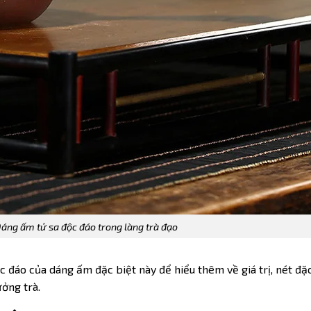
ng ấm tử sa độc đáo trong làng trà đạo
c đáo của dáng ấm đặc biệt này để hiểu thêm về giá trị, nét đặ
ưởng trà.