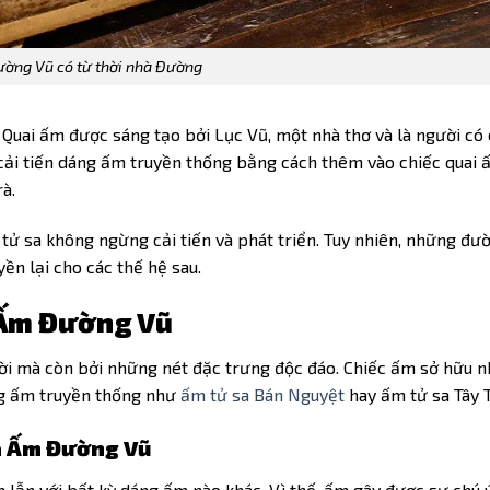
ờng Vũ có từ thời nhà Đường
 Quai ấm được sáng tạo bởi Lục Vũ, một nhà thơ và là người có
 cải tiến dáng ấm truyền thống bằng cách thêm vào chiếc quai 
à.
tử sa không ngừng cải tiến và phát triển. Tuy nhiên, những đư
ền lại cho các thế hệ sau.
 Ấm Đường Vũ
đời mà còn bởi những nét đặc trưng độc đáo. Chiếc ấm sở hữu 
áng ấm truyền thống như
ấm tử sa Bán Nguyệt
hay ấm tử sa Tây T
a Ấm Đường Vũ
lẫn với bất kỳ dáng ấm nào khác. Vì thế, ấm gây được sự chú 