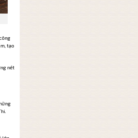
 công
ấm, tạo
ờng nét
những
hi.
ý lớn