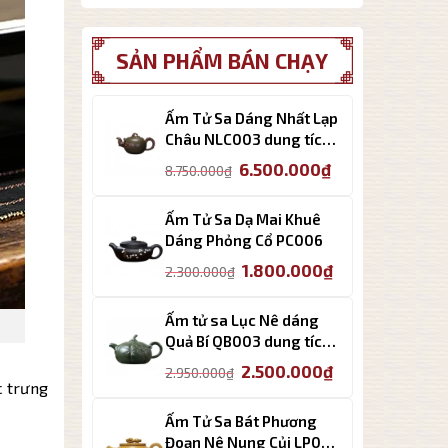
SẢN PHẨM BÁN CHẠY
Ấm Tử Sa Dáng Nhất Lạp
Châu NLC003 dung tích
170ml
Giá
Giá
6.500.000
₫
8.750.000
₫
gốc
hiện
là:
tại
Ấm Tử Sa Dạ Mai Khuê
8.750.000₫.
là:
Dáng Phỏng Cổ PC006
6.500.000₫.
Giá
Giá
1.800.000
₫
2.300.000
₫
gốc
hiện
là:
tại
Ấm tử sa Lục Nê dáng
2.300.000₫.
là:
Quả Bí QB003 dung tích
1.800.000₫.
310ml cao cấp
Giá
Giá
2.500.000
₫
2.950.000
₫
c trưng
gốc
hiện
là:
tại
Ấm Tử Sa Bát Phương
2.950.000₫.
là:
Đoạn Nê Nung Củi LP009