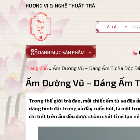
Bỏ
HƯƠNG VỊ & NGHỆ THUẬT TRÀ
qua
nội
Tìm
dung
kiếm:
DANH MỤC SẢN PHẨM
Trang chủ
»
Ấm Đường Vũ – Dáng Ấm Tử Sa Độc Đá
Ấm Đường Vũ – Dáng Ấm Tử
Trong thế giới trà đạo, mỗi chiếc ấm tử sa đều 
dáng hình đặc trưng và đầy cuốn hút, là một tr
chi tiết trên ấm đều được chăm chút tỉ mỉ tạo 