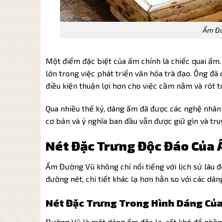
Ấm Đư
Một điểm đặc biệt của ấm chính là chiếc quai ấm.
lớn trong việc phát triển văn hóa trà đạo. Ông đã
điều kiện thuận lợi hơn cho việc cầm nắm và rót tr
Qua nhiều thế kỷ, dáng ấm đã được các nghệ nhân 
cơ bản và ý nghĩa ban đầu vẫn được giữ gìn và truy
Nét Đặc Trưng Độc Đáo Của
Ấm Đường Vũ không chỉ nổi tiếng với lịch sử lâu 
đường nét, chi tiết khác lạ hơn hẳn so với các d
Nét Đặc Trưng Trong Hình Dáng Củ
Đường Vũ là một dáng ấm độc lạ, rất khó để nhầm 