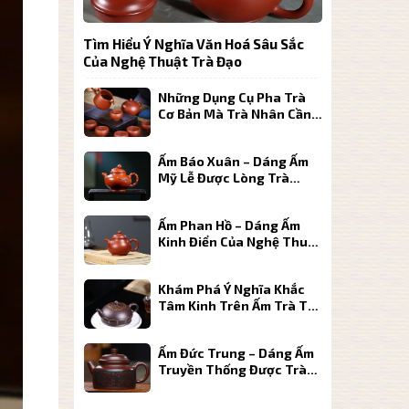
Tìm Hiểu Ý Nghĩa Văn Hoá Sâu Sắc
Của Nghệ Thuật Trà Đạo
Những Dụng Cụ Pha Trà
Cơ Bản Mà Trà Nhân Cần
Biết
Ấm Báo Xuân – Dáng Ấm
Mỹ Lễ Được Lòng Trà
Nhân
Ấm Phan Hồ – Dáng Ấm
Kinh Điển Của Nghệ Thuật
Chế Tác
Khám Phá Ý Nghĩa Khắc
Tâm Kinh Trên Ấm Trà Tử
Sa Cao Cấp
Ấm Đức Trung – Dáng Ấm
Truyền Thống Được Trà
Nhân Yêu Thích