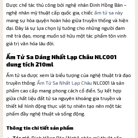
Được chế tác thủ công bởi nghệ nhân Đinh Hồng Bân –
nghệ nhân mỹ thuật cấp quốc gia, chiếc
ấm tử sa này
mang sự hòa quyện hoàn hảo giữa truyền thống và hiện
đại. Đây là sự lựa chọn lý tưởng cho những người đam
mê trà đạo, mong muốn sở hữu một tác phẩm tôn vinh
giá trị văn hóa lâu đời.
Ấm Tử Sa Dáng Nhất Lạp Châu NLC001
dung tích 210ml
Ấm tử sa được xem là biểu tượng của nghệ thuật trà đạo
truyền thống.
Ấm Tử Sa Nhất Lạp Châu
NLC001 là sản
phẩm cao cấp mang phong cách cổ điển. Sự kết hợp
giữa chất liệu đất tử sa nguyên khoáng gia truyền và
thiết kế hình động thực vật tự nhiên tạo nên một tác
phẩm đầy nghệ thuật và sống động.
Thông tin chi tiết sản phẩm
Tác giả
: Đinh Hồng Bân (Nghệ nhân mỹ thuật cấp