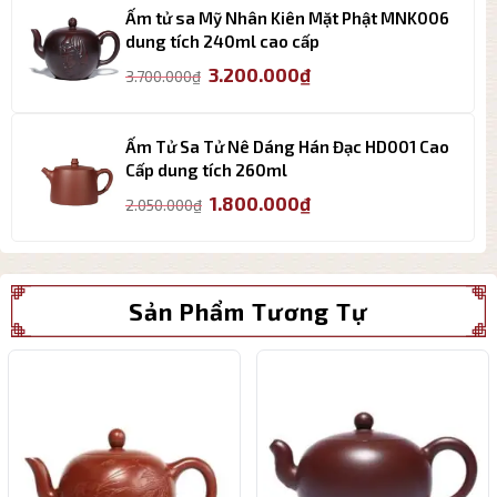
6.850.000₫.
là:
Ấm tử sa Mỹ Nhân Kiên Mặt Phật MNK006
5.780.000₫.
dung tích 240ml cao cấp
Giá
Giá
3.200.000
₫
3.700.000
₫
gốc
hiện
là:
tại
3.700.000₫.
là:
Ấm Tử Sa Tử Nê Dáng Hán Đạc HD001 Cao
3.200.000₫.
Cấp dung tích 260ml
Giá
Giá
1.800.000
₫
2.050.000
₫
gốc
hiện
là:
tại
2.050.000₫.
là:
1.800.000₫.
Sản Phẩm Tương Tự