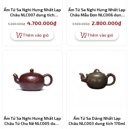
Ấm Tử Sa Nghi Hưng Nhất Lạp
Ấm Tử Sa Nghi Hưng Nhất Lạp
Châu NLC007 dung tích
Châu Mẫu Đơn NLC006 dung
220ml
tích 360 ml
Giá
Giá
Giá
Giá
4.700.000
₫
2.800.000
₫
5.200.000
₫
3.500.000
₫
gốc
hiện
gốc
hiện
là:
tại
là:
tại
5.200.000₫.
là:
3.500.000₫.
là:
Thêm vào giỏ
Thêm vào giỏ
4.700.000₫.
2.80
Ấm Tử Sa Nghi Hưng Nhất Lạp
Ấm Tử Sa Dáng Nhất Lạp
Châu Tử Chu Nê NLC005 dung
Châu NLC003 dung tích 170ml
tích 280 ml