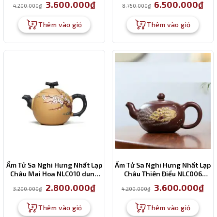
Giá
Giá
Giá
Giá
3.600.000
₫
6.500.000
₫
4.200.000
₫
8.750.000
₫
gốc
hiện
gốc
hiện
là:
tại
là:
tại
4.200.000₫.
là:
8.750.000₫.
là:
Thêm vào giỏ
Thêm vào giỏ
3.600.000₫.
6.50
Ấm Tử Sa Nghi Hưng Nhất Lạp
Ấm Tử Sa Nghi Hưng Nhất Lạp
Châu Mai Hoa NLC010 dung
Châu Thiên Điểu NLC006
tích 280ml
dung tích 330 ml
Giá
Giá
Giá
Giá
2.800.000
₫
3.600.000
₫
3.200.000
₫
4.200.000
₫
gốc
hiện
gốc
hiện
là:
tại
là:
tại
3.200.000₫.
là:
4.200.000₫.
là:
Thêm vào giỏ
Thêm vào giỏ
2.800.000₫.
3.60