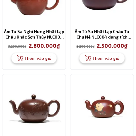
Ấm Tử Sa Nghi Hưng Nhất Lạp
Ấm Tử Sa Nhất Lạp Châu Tử
Châu Khắc Sơn Thủy NLC009
Chu Nê NLC004 dung tích
dung tích 320 ml
200ml
Giá
Giá
Giá
Giá
2.800.000
₫
2.500.000
₫
3.200.000
₫
3.200.000
₫
gốc
hiện
gốc
hiện
là:
tại
là:
tại
3.200.000₫.
là:
3.200.000₫.
là:
Thêm vào giỏ
Thêm vào giỏ
2.800.000₫.
2.50