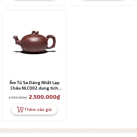
Ấm Tử Sa Dáng Nhất Lạp
Châu NLC002 dung tích
280ml
Giá
Giá
2.500.000
₫
2.950.000
₫
gốc
hiện
là:
tại
2.950.000₫.
là:
Thêm vào giỏ
2.500.000₫.