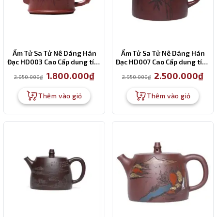
Ấm Tử Sa Tử Nê Dáng Hán
Ấm Tử Sa Tử Nê Dáng Hán
Đạc HD003 Cao Cấp dung tích
Đạc HD007 Cao Cấp dung tích
260ml
260ml
Giá
Giá
Giá
Giá
1.800.000
₫
2.500.000
₫
2.050.000
₫
2.950.000
₫
gốc
hiện
gốc
hiện
là:
tại
là:
tại
2.050.000₫.
là:
2.950.000₫.
là:
Thêm vào giỏ
Thêm vào giỏ
1.800.000₫.
2.50