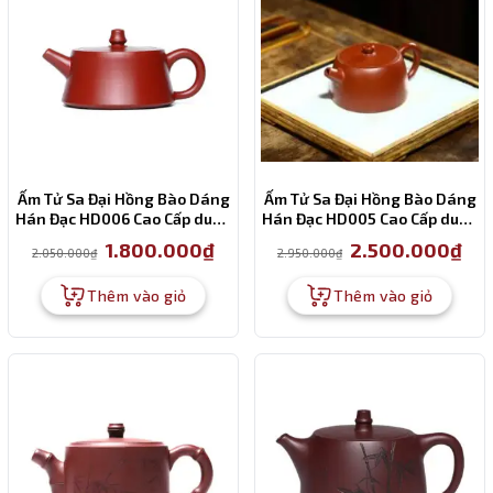
Ấm Tử Sa Đại Hồng Bào Dáng
Ấm Tử Sa Đại Hồng Bào Dáng
Hán Đạc HD006 Cao Cấp dung
Hán Đạc HD005 Cao Cấp dung
tích 130ml
tích 180ml
Giá
Giá
Giá
Giá
1.800.000
₫
2.500.000
₫
2.050.000
₫
2.950.000
₫
gốc
hiện
gốc
hiện
là:
tại
là:
tại
2.050.000₫.
là:
2.950.000₫.
là:
Thêm vào giỏ
Thêm vào giỏ
1.800.000₫.
2.50