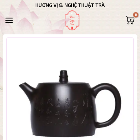
Bỏ
HƯƠNG VỊ & NGHỆ THUẬT TRÀ
qua
nội
dung