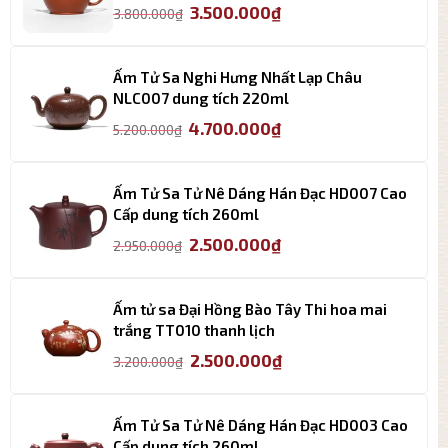
Giá
Giá
3.500.000
₫
3.800.000
₫
gốc
hiện
là:
tại
3.800.000₫.
là:
Ấm Tử Sa Nghi Hưng Nhất Lạp Châu
3.500.000₫.
NLC007 dung tích 220ml
Giá
Giá
4.700.000
₫
5.200.000
₫
gốc
hiện
là:
tại
5.200.000₫.
là:
Ấm Tử Sa Tử Nê Dáng Hán Đạc HD007 Cao
4.700.000₫.
Cấp dung tích 260ml
Giá
Giá
2.500.000
₫
2.950.000
₫
gốc
hiện
là:
tại
2.950.000₫.
là:
Ấm tử sa Đại Hồng Bào Tây Thi hoa mai
2.500.000₫.
trắng TT010 thanh lịch
Giá
Giá
2.500.000
₫
3.200.000
₫
gốc
hiện
là:
tại
3.200.000₫.
là:
Ấm Tử Sa Tử Nê Dáng Hán Đạc HD003 Cao
2.500.000₫.
Cấp dung tích 260ml