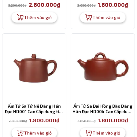
500ml
260ml
Giá
Giá
Giá
Giá
2.800.000
₫
1.800.000
₫
3.200.000
₫
2.050.000
₫
gốc
hiện
gốc
hiện
là:
tại
là:
tại
3.200.000₫.
là:
2.050.000₫.
là:
Thêm vào giỏ
Thêm vào giỏ
2.800.000₫.
1.80
Ấm Tử Sa Tử Nê Dáng Hán
Ấm Tử Sa Đại Hồng Bào Dáng
Đạc HD001 Cao Cấp dung tích
Hán Đạc HD004 Cao Cấp dung
260ml
tích 270ml
Giá
Giá
Giá
Giá
1.800.000
₫
1.800.000
₫
2.050.000
₫
2.050.000
₫
gốc
hiện
gốc
hiện
là:
tại
là:
tại
2.050.000₫.
là:
2.050.000₫.
là:
Thêm vào giỏ
Thêm vào giỏ
1.800.000₫.
1.80