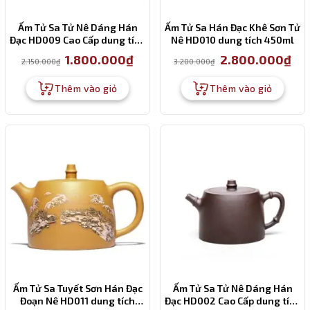
Ấm Tử Sa Tử Nê Dáng Hán
Ấm Tử Sa Hán Đạc Khê Sơn Tử
Đạc HD009 Cao Cấp dung tích
Nê HD010 dung tích 450ml
400ml
Giá
Giá
Giá
Giá
1.800.000
₫
2.800.000
₫
2.150.000
₫
3.200.000
₫
gốc
hiện
gốc
hiện
là:
tại
là:
tại
2.150.000₫.
là:
3.200.000₫.
là:
Thêm vào giỏ
Thêm vào giỏ
1.800.000₫.
2.80
Ấm Tử Sa Tuyết Sơn Hán Đạc
Ấm Tử Sa Tử Nê Dáng Hán
Đoạn Nê HD011 dung tích
Đạc HD002 Cao Cấp dung tích