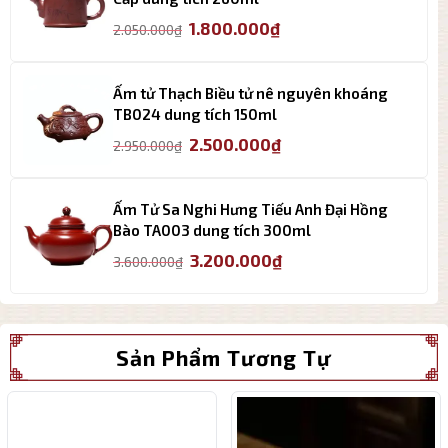
Giá
Giá
1.800.000
₫
2.050.000
₫
gốc
hiện
là:
tại
2.050.000₫.
là:
Ấm tử Thạch Biều tử nê nguyên khoáng
1.800.000₫.
TB024 dung tích 150ml
Giá
Giá
2.500.000
₫
2.950.000
₫
gốc
hiện
là:
tại
2.950.000₫.
là:
Ấm Tử Sa Nghi Hưng Tiếu Anh Đại Hồng
2.500.000₫.
Bào TA003 dung tích 300ml
Giá
Giá
3.200.000
₫
3.600.000
₫
gốc
hiện
là:
tại
3.600.000₫.
là:
3.200.000₫.
Sản Phẩm Tương Tự