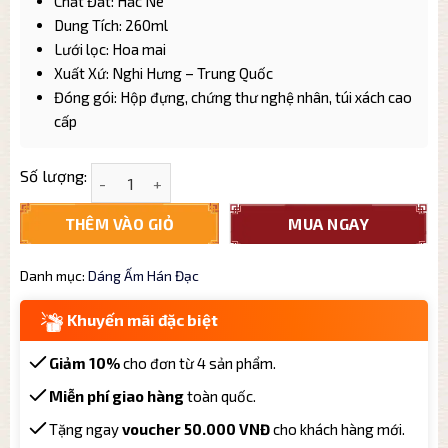
Chất Đất: Hắc Nê
Dung Tích: 260ml
Lưới lọc: Hoa mai
Xuất Xứ: Nghi Hưng – Trung Quốc
Đóng gói: Hộp đựng, chứng thư nghệ nhân, túi xách cao
cấp
Ấm Tử Sa Hắc Nê Dáng Hán Đạc HD008 Cao Cấp dung
Số lượng:
THÊM VÀO GIỎ
MUA NGAY
Danh mục:
Dáng Ấm Hán Đạc
Khuyến mãi đặc biệt
Giảm 10%
cho đơn từ 4 sản phẩm.
Miễn phí giao hàng
toàn quốc.
Tặng ngay
voucher 50.000 VNĐ
cho khách hàng mới.