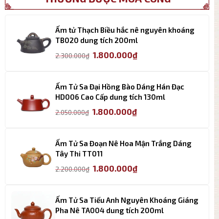
Ấm tử Thạch Biều hắc nê nguyên khoáng
TB020 dung tích 200ml
Giá
Giá
1.800.000
₫
2.300.000
₫
gốc
hiện
là:
tại
2.300.000₫.
là:
Ấm Tử Sa Đại Hồng Bào Dáng Hán Đạc
1.800.000₫.
HD006 Cao Cấp dung tích 130ml
Giá
Giá
1.800.000
₫
2.050.000
₫
gốc
hiện
là:
tại
2.050.000₫.
là:
Ấm Tử Sa Đoạn Nê Hoa Mận Trắng Dáng
1.800.000₫.
Tây Thi TT011
Giá
Giá
1.800.000
₫
2.200.000
₫
gốc
hiện
là:
tại
2.200.000₫.
là:
Ấm Tử Sa Tiếu Anh Nguyên Khoáng Giáng
1.800.000₫.
Pha Nê TA004 dung tích 200ml