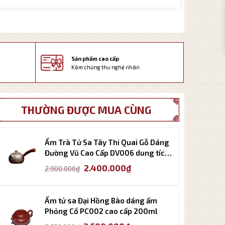
Sản phẩm cao cấp
Kèm chứng thư nghệ nhân
THƯỜNG ĐƯỢC MUA CÙNG
Ấm Trà Tử Sa Tây Thi Quai Gỗ Dáng
Đường Vũ Cao Cấp DV006 dung tích
240ml
Giá
Giá
2.400.000
₫
2.900.000
₫
gốc
hiện
là:
tại
2.900.000₫.
là:
Ấm tử sa Đại Hồng Bào dáng ấm
2.400.000₫.
Phỏng Cổ PC002 cao cấp 200ml
Giá
Giá