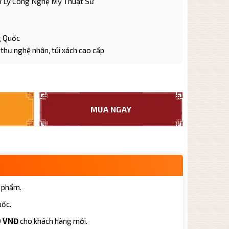
rợ Lý Công Nghệ Mỹ Thuật Sư
g Quốc
thư nghệ nhân, túi xách cao cấp
g Hán Đạc HD001 Cao Cấp dung tích 260ml số lượng
MUA NGAY
 phẩm.
uốc.
0 VNĐ
cho khách hàng mới.