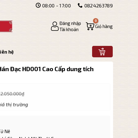
08:00 - 17:00
0824263789
Đăng nhập
Giỏ hàng
Tài khoản
iên hệ
án Đạc HD001 Cao Cấp dung tích
2.050.000
₫
iá thị trường
Tử Nê