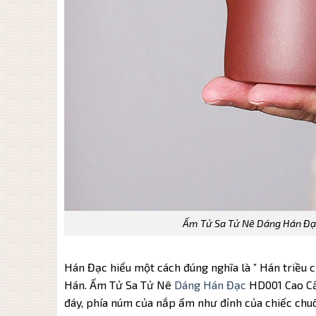
Ấm Tử Sa Tử Nê Dáng Hán Đạc
Hán Đạc hiểu một cách đúng nghĩa là ” Hán triều ch
Hán. Ấm Tử Sa Tử Nê
Dáng Hán Đạc
HD001 Cao Cấp
đáy, phía núm của nắp ấm như đỉnh của chiếc chuô