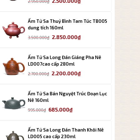
2.500.000
₫
2.950.000
₫
gốc
hiện
là:
tại
2.950.000₫.
là:
Ấm Tử Sa Thuỷ Bình Tam Túc TB005
2.500.000₫.
dung tích 160ml
Giá
Giá
2.850.000
₫
3.500.000
₫
gốc
hiện
là:
tại
3.500.000₫.
là:
Ấm Tử Sa Long Đán Giáng Pha Nê
2.850.000₫.
LD007cao cấp 280ml
Giá
Giá
2.200.000
₫
2.700.000
₫
gốc
hiện
là:
tại
2.700.000₫.
là:
Ấm Tử Sa Bán Nguyệt Trúc Đoạn Lục
2.200.000₫.
Nê 160ml
Giá
Giá
685.000
₫
995.000
₫
gốc
hiện
là:
tại
995.000₫.
là:
Ấm Tử Sa Long Đán Thanh Khôi Nê
685.000₫.
LD005 cao cấp 230ml