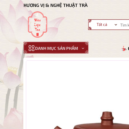
Bỏ
HƯƠNG VỊ & NGHỆ THUẬT TRÀ
qua
nội
Tìm
dung
kiếm:
DANH MỤC SẢN PHẨM