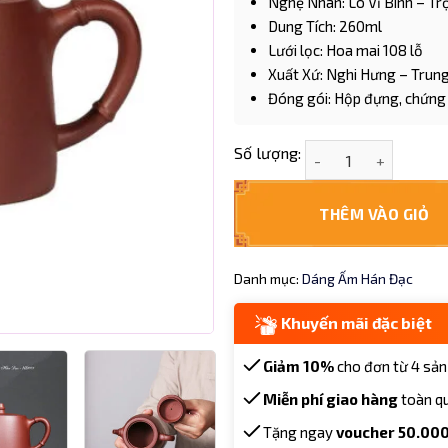
Nghệ Nhân: Lô Vĩ Bình – T
Dung Tích: 260ml
Lưới lọc: Hoa mai 108 lỗ
Xuất Xứ: Nghi Hưng – Trun
Đóng gói: Hộp đựng, chứng 
Ấm Tử Sa Tử Nê Dán
Số lượng:
THÊM VÀO GIỎ
Danh mục:
Dáng Ấm Hán Đạc
Khuyến mãi đặc biệt
Giảm 10%
cho đơn từ 4 sản
Miễn phí giao hàng
toàn q
Tặng ngay
voucher 50.00