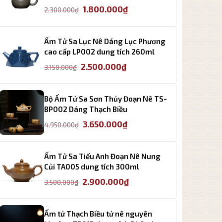
Giá
Giá
1.800.000
₫
2.300.000
₫
gốc
hiện
là:
tại
2.300.000₫.
là:
Ấm Tử Sa Lục Nê Dáng Lục Phương
1.800.000₫.
cao cấp LP002 dung tích 260ml
Giá
Giá
2.500.000
₫
3.150.000
₫
gốc
hiện
là:
tại
3.150.000₫.
là:
Bộ Ấm Tử Sa Sơn Thủy Đoạn Nê TS-
2.500.000₫.
BP002 Dáng Thạch Biều
Giá
Giá
3.650.000
₫
4.950.000
₫
gốc
hiện
là:
tại
4.950.000₫.
là:
Ấm Tử Sa Tiếu Anh Đoạn Nê Nung
3.650.000₫.
Củi TA005 dung tích 300ml
Giá
Giá
2.900.000
₫
3.500.000
₫
gốc
hiện
là:
tại
3.500.000₫.
là:
Ấm tử Thạch Biều tử nê nguyên