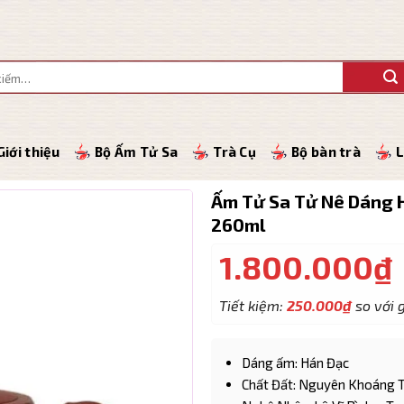
Giới thiệu
Bộ Ấm Tử Sa
Trà Cụ
Bộ bàn trà
L
Ấm Tử Sa Tử Nê Dáng H
260ml
1.800.000
₫
Tiết kiệm:
250.000
₫
so với g
Dáng ấm: Hán Đạc
Chất Đất: Nguyên Khoáng 