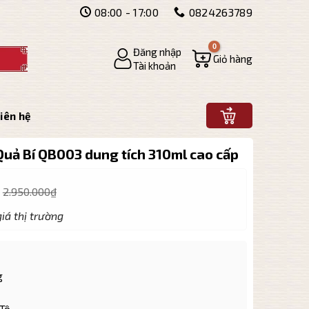
08:00 - 17:00
0824263789
Đăng nhập
Giỏ hàng
Tài khoản
iên hệ
Quả Bí QB003 dung tích 310ml cao cấp
2.950.000
₫
iá thị trường
g