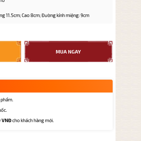
 Tô
ng 11.5cm; Cao 8cm; Đường kính miệng: 9cm
g Quả Bí QB003 dung tích 310ml cao cấp số lượng
MUA NGAY
 phẩm.
uốc.
0 VNĐ
cho khách hàng mới.