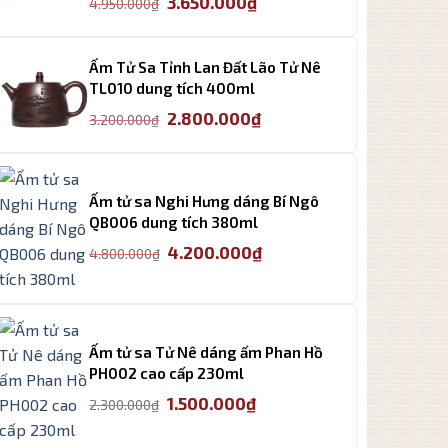
3.650.000
₫
4.950.000
₫
gốc
hiện
là:
tại
4.950.000₫.
là:
Ấm Tử Sa Tỉnh Lan Đất Lão Tử Nê
3.650.000₫.
TL010 dung tích 400ml
Giá
Giá
2.800.000
₫
3.200.000
₫
gốc
hiện
là:
tại
3.200.000₫.
là:
Ấm tử sa Nghi Hưng dáng Bí Ngô
2.800.000₫.
QB006 dung tích 380ml
Giá
Giá
4.200.000
₫
4.800.000
₫
gốc
hiện
là:
tại
4.800.000₫.
là:
4.200.000₫.
Ấm tử sa Tử Nê dáng ấm Phan Hồ
PH002 cao cấp 230ml
Giá
Giá
1.500.000
₫
2.300.000
₫
gốc
hiện
là:
tại