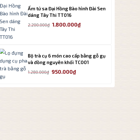
Ấm tử sa Đại Hồng Bào hình Đài Sen
dáng Tây Thi TT016
Giá
Giá
1.800.000
₫
2.200.000
₫
gốc
hiện
là:
tại
2.200.000₫.
là:
1.800.000₫.
Bộ trà cụ 6 món cao cấp bằng gỗ gụ
và đồng nguyên khối TC001
Giá
Giá
950.000
₫
1.280.000
₫
gốc
hiện
là:
tại
1.280.000₫.
là:
950.000₫.