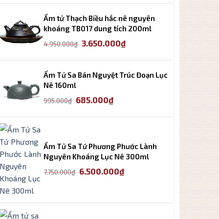
2.300.000₫.
là:
Ấm tử Thạch Biều hắc nê nguyên
1.500.000₫.
khoáng TB017 dung tích 200ml
Giá
Giá
3.650.000
₫
4.950.000
₫
gốc
hiện
là:
tại
4.950.000₫.
là:
Ấm Tử Sa Bán Nguyệt Trúc Đoạn Lục
3.650.000₫.
Nê 160ml
Giá
Giá
685.000
₫
995.000
₫
gốc
hiện
là:
tại
995.000₫.
là:
685.000₫.
Ấm Tử Sa Tứ Phương Phước Lành
Nguyên Khoáng Lục Nê 300ml
Giá
Giá
6.500.000
₫
7.750.000
₫
gốc
hiện
là:
tại
7.750.000₫.
là:
6.500.000₫.