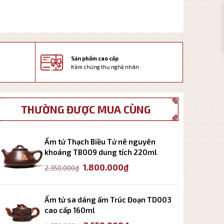
Sản phẩm cao cấp
Kèm chứng thư nghệ nhân
THƯỜNG ĐƯỢC MUA CÙNG
Ấm tử Thạch Biều Tử nê nguyên
khoáng TB009 dung tích 220ml
Giá
Giá
1.800.000
₫
2.350.000
₫
gốc
hiện
là:
tại
2.350.000₫.
là:
Ấm tử sa dáng ấm Trúc Đoạn TD003
1.800.000₫.
cao cấp 160ml
Giá
Giá