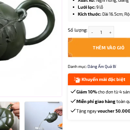
Xuất xứ:
Nghi Hưng, Giang
Lưới lọc:
9 lỗ
Kích thước:
Dài 16.5cm; Rộ
Ấm tử sa Lục Nê dán
Số lượng:
THÊM VÀO GIỎ
Danh mục:
Dáng Ấm Quả Bí
Khuyến mãi đặc biệt
Giảm 10%
cho đơn từ 4 sản
Miễn phí giao hàng
toàn q
Tặng ngay
voucher 50.00