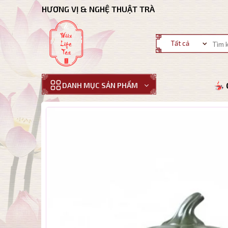
Bỏ
HƯƠNG VỊ & NGHỆ THUẬT TRÀ
qua
nội
Tìm
dung
kiếm:
DANH MỤC SẢN PHẨM