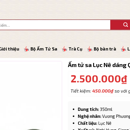
Giới thiệu
Bộ Ấm Tử Sa
Trà Cụ
Bộ bàn trà
L
Ấm tử sa Lục Nê dáng 
2.500.000
₫
Tiết kiệm:
450.000
₫
so với g
Dung tích:
350ml
Nghệ nhân:
Vương Phươn
Chất liệu:
Lục Nê