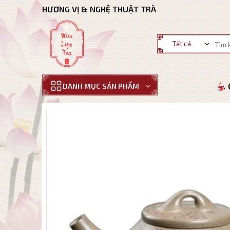
Bỏ
HƯƠNG VỊ & NGHỆ THUẬT TRÀ
qua
nội
Tìm
dung
kiếm:
DANH MỤC SẢN PHẨM