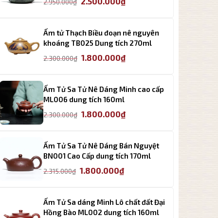
2.500.000
₫
2.950.000
₫
gốc
hiện
là:
tại
2.950.000₫.
là:
Ấm tử Thạch Biều đoạn nê nguyên
2.500.000₫.
khoáng TB025 Dung tích 270ml
Giá
Giá
1.800.000
₫
2.300.000
₫
gốc
hiện
là:
tại
2.300.000₫.
là:
Ấm Tử Sa Tử Nê Dáng Minh cao cấp
1.800.000₫.
ML006 dung tích 160ml
Giá
Giá
1.800.000
₫
2.300.000
₫
gốc
hiện
là:
tại
2.300.000₫.
là:
Ấm Tử Sa Tử Nê Dáng Bán Nguyệt
1.800.000₫.
BN001 Cao Cấp dung tích 170ml
Giá
Giá
1.800.000
₫
2.315.000
₫
gốc
hiện
là:
tại
2.315.000₫.
là:
Ấm Tử Sa dáng Minh Lô chất đất Đại
1.800.000₫.
Hồng Bào ML002 dung tích 160ml