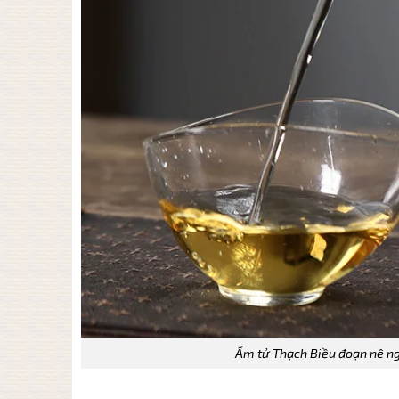
Ấm tử Thạch Biều đoạn nê n