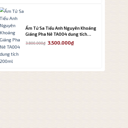
là:
tại
3.200.000₫.
là:
2.800.000₫.
Ấm Tử Sa Tiếu Anh Nguyên Khoáng
Giáng Pha Nê TA004 dung tích
200ml
Giá
Giá
3.500.000
₫
3.800.000
₫
gốc
hiện
là:
tại
3.800.000₫.
là:
3.500.000₫.