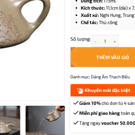
Dung tích:
175ml
Kích thước:
11,1cm (dài) x 
Xuất xứ:
Nghi Hưng, Trung
Chế tác:
Thủ công
Ấm tử Thạch Biều đo
Số lượng:
THÊM VÀO GIỎ
Danh mục:
Dáng Ấm Thạch Biều
Khuyến mãi đặc biệt
Giảm 10%
cho đơn từ 4 sản
Miễn phí giao hàng
toàn q
Tặng ngay
voucher 50.00