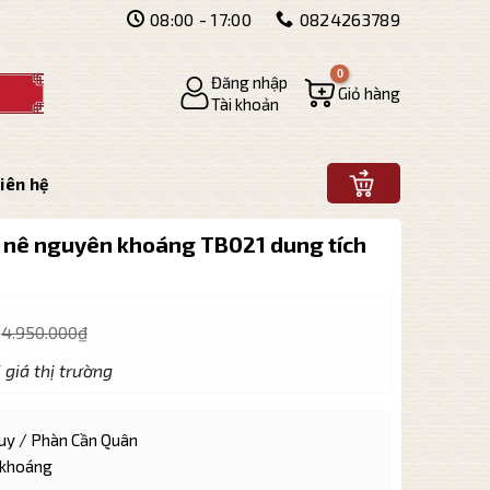
08:00 - 17:00
0824263789
Đăng nhập
Giỏ hàng
Tài khoản
iên hệ
 nê nguyên khoáng TB021 dung tích
4.950.000
₫
 giá thị trường
y / Phàn Cần Quân
 khoáng