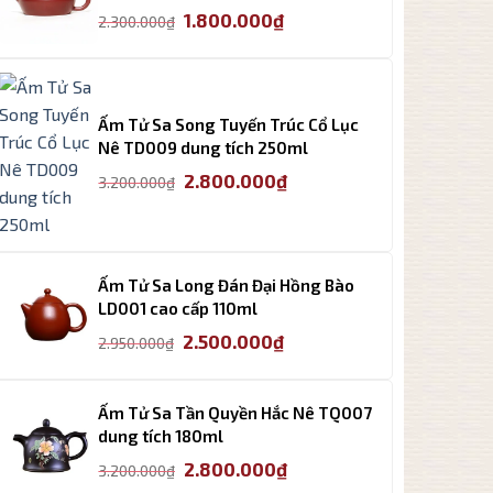
Giá
Giá
1.800.000
₫
2.300.000
₫
gốc
hiện
là:
tại
2.300.000₫.
là:
1.800.000₫.
Ấm Tử Sa Song Tuyến Trúc Cổ Lục
Nê TD009 dung tích 250ml
Giá
Giá
2.800.000
₫
3.200.000
₫
gốc
hiện
là:
tại
3.200.000₫.
là:
2.800.000₫.
Ấm Tử Sa Long Đán Đại Hồng Bào
LD001 cao cấp 110ml
Giá
Giá
2.500.000
₫
2.950.000
₫
gốc
hiện
là:
tại
2.950.000₫.
là:
Ấm Tử Sa Tần Quyền Hắc Nê TQ007
2.500.000₫.
dung tích 180ml
Giá
Giá
2.800.000
₫
3.200.000
₫
gốc
hiện