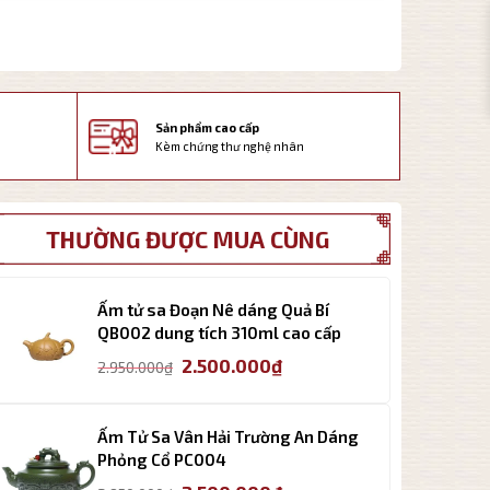
Sản phẩm cao cấp
Kèm chứng thư nghệ nhân
THƯỜNG ĐƯỢC MUA CÙNG
Ấm tử sa Đoạn Nê dáng Quả Bí
QB002 dung tích 310ml cao cấp
Giá
Giá
2.500.000
₫
2.950.000
₫
gốc
hiện
là:
tại
2.950.000₫.
là:
Ấm Tử Sa Vân Hải Trường An Dáng
2.500.000₫.
Phỏng Cổ PC004
Giá
Giá