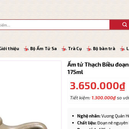
Giới thiệu
Bộ Ấm Tử Sa
Trà Cụ
Bộ bàn trà
L
Ấm tử Thạch Biều đoạn
175ml
3.650.000
₫
Tiết kiệm:
1.300.000
₫
so với
Nghệ nhân:
Vương Quán Hu
Chất liệu:
Đoạn nê nguyên