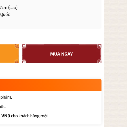
7,7cm (cao)
 Quốc
ạn nê nguyên khoáng TB021 dung tích 175ml số lượng
MUA NGAY
 phẩm.
uốc.
0 VNĐ
cho khách hàng mới.