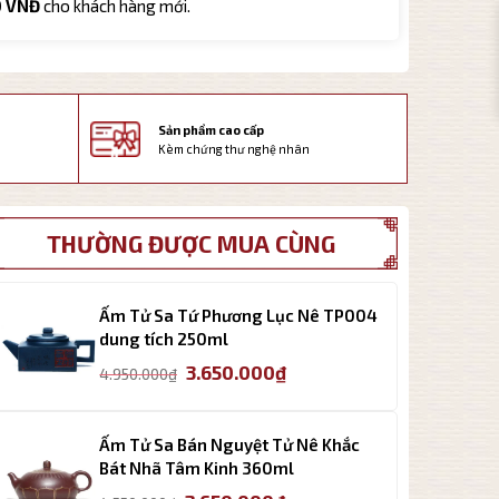
0 VNĐ
cho khách hàng mới.
Sản phẩm cao cấp
Kèm chứng thư nghệ nhân
THƯỜNG ĐƯỢC MUA CÙNG
Ấm Tử Sa Tứ Phương Lục Nê TP004
dung tích 250ml
Giá
Giá
3.650.000
₫
4.950.000
₫
gốc
hiện
là:
tại
4.950.000₫.
là:
Ấm Tử Sa Bán Nguyệt Tử Nê Khắc
3.650.000₫.
Bát Nhã Tâm Kinh 360ml
Giá
Giá