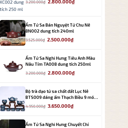
Giá
Giá
2.800.000
₫
3.200.000
₫
gốc
hiện
là:
tại
3.200.000₫.
là:
Ấm Tử Sa Bán Nguyệt Tử Chu Nê
2.800.000₫.
BN002 dung tích 240ml
Giá
Giá
2.500.000
₫
3.525.000
₫
gốc
hiện
là:
tại
3.525.000₫.
là:
Ấm Tử Sa Nghi Hưng Tiêu Anh Màu
2.500.000₫.
Nâu Tím TA008 dung tích 250ml
Giá
Giá
2.800.000
₫
3.200.000
₫
gốc
hiện
là:
tại
3.200.000₫.
là:
Bộ trà đạo tử sa chất đất Lục Nê
2.800.000₫.
BTS009 dáng ấm Thạch Biều 9 món
cao cấp
Giá
Giá
3.650.000
₫
4.950.000
₫
gốc
hiện
là:
tại
4.950.000₫.
là:
Ấm Tử Sa Nghi Hưng Chuyết Chỉ