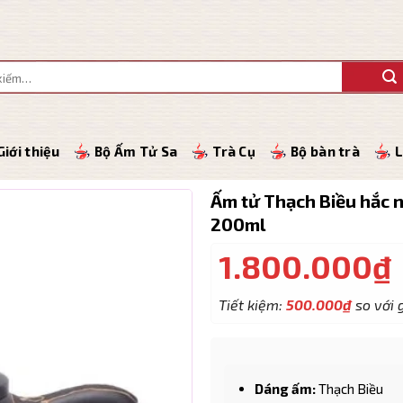
Giới thiệu
Bộ Ấm Tử Sa
Trà Cụ
Bộ bàn trà
L
Ấm tử Thạch Biều hắc 
200ml
1.800.000
₫
Tiết kiệm:
500.000
₫
so với g
Dáng ấm:
Thạch Biều