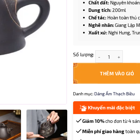
Chất đất:
Nguyên khoán
Dung tích:
200ml
Chế tác:
Hoàn toàn thủ 
Nghê nhân:
Giang Lập M
Xuất xứ:
Nghi Hưng, Tru
Ấm tử Thạch Biều hắ
Số lượng:
THÊM VÀO GIỎ
Danh mục:
Dáng Ấm Thạch Biều
Khuyến mãi đặc biệt
Giảm 10%
cho đơn từ 4 sản
Miễn phí giao hàng
toàn q