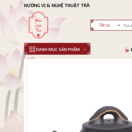
Bỏ
HƯƠNG VỊ & NGHỆ THUẬT TRÀ
qua
nội
Tìm
dung
kiếm:
DANH MỤC SẢN PHẨM