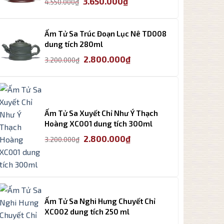
3.650.000
₫
4.550.000
₫
gốc
hiện
là:
tại
4.550.000₫.
là:
Ấm Tử Sa Trúc Đoạn Lục Nê TD008
3.650.000₫.
dung tích 280ml
Giá
Giá
2.800.000
₫
3.200.000
₫
gốc
hiện
là:
tại
3.200.000₫.
là:
2.800.000₫.
Ấm Tử Sa Xuyết Chỉ Như Ý Thạch
Hoàng XC001 dung tích 300ml
Giá
Giá
2.800.000
₫
3.200.000
₫
gốc
hiện
là:
tại
3.200.000₫.
là:
2.800.000₫.
Ấm Tử Sa Nghi Hưng Chuyết Chỉ
XC002 dung tích 250 ml