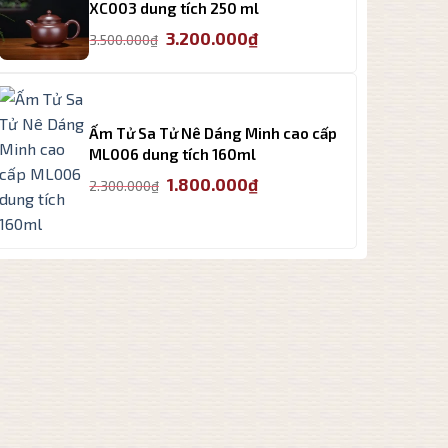
3.650.000₫.
XC003 dung tích 250 ml
Giá
Giá
3.200.000
₫
3.500.000
₫
gốc
hiện
là:
tại
3.500.000₫.
là:
3.200.000₫.
Ấm Tử Sa Tử Nê Dáng Minh cao cấp
ML006 dung tích 160ml
Giá
Giá
1.800.000
₫
2.300.000
₫
gốc
hiện
là:
tại
2.300.000₫.
là:
1.800.000₫.