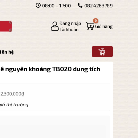
08:00 - 17:00
0824263789
Đăng nhập
Giỏ hàng
Tài khoản
iên hệ
nê nguyên khoáng TB020 dung tích
2.300.000
₫
iá thị trường