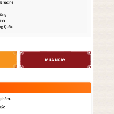
g hắc nê
công
inh
ng Quốc
c nê nguyên khoáng TB020 dung tích 200ml số lượng
MUA NGAY
 phẩm.
uốc.