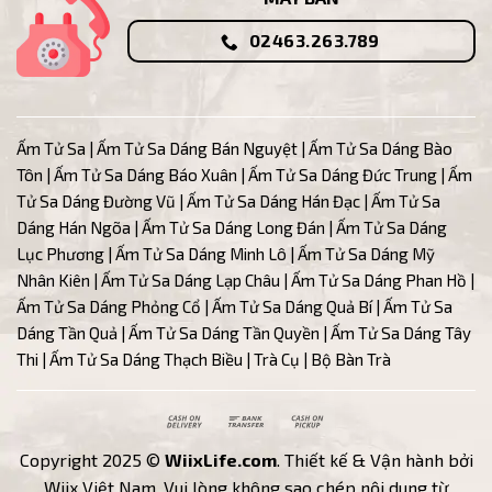
02463.263.789
Ấm Tử Sa
|
Ấm Tử Sa Dáng Bán Nguyệt
|
Ấm Tử Sa Dáng Bào
Tôn
|
Ấm Tử Sa Dáng Báo Xuân
|
Ấm Tử Sa Dáng Đức Trung
|
Ấm
Tử Sa Dáng Đường Vũ
| Ấm
Tử Sa Dáng Hán Đạc
|
Ấm Tử Sa
Dáng Hán Ngõa
|
Ấm Tử Sa Dáng Long Đán
|
Ấm Tử Sa Dáng
Lục Phương
|
Ấm Tử Sa Dáng Minh Lô
|
Ấm Tử Sa Dáng Mỹ
Nhân Kiên
|
Ấm Tử Sa Dáng Lạp Châu
|
Ấm Tử Sa Dáng Phan Hồ
|
Ấm Tử Sa Dáng Phỏng Cổ
|
Ấm Tử Sa Dáng Quả Bí
|
Ấm Tử Sa
Dáng Tần Quả
|
Ấm Tử Sa Dáng Tần Quyền
|
Ấm Tử Sa Dáng Tây
Thi
|
Ấm Tử Sa Dáng Thạch Biều
|
Trà Cụ
|
Bộ Bàn Trà
Cash
Bank
Cash
On
Transfer
on
Copyright 2025 ©
WiixLife.com
. Thiết kế & Vận hành bởi
Delivery
Pickup
Wiix Việt Nam. Vui lòng không sao chép nội dung từ