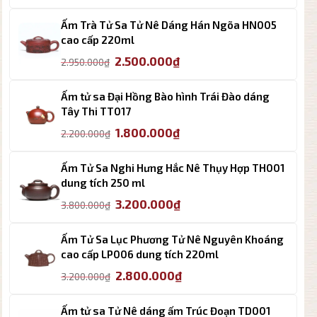
gốc
hiện
là:
tại
Ấm Trà Tử Sa Tử Nê Dáng Hán Ngõa HN005
2.950.000₫.
là:
cao cấp 220ml
2.500.000₫.
Giá
Giá
2.500.000
₫
2.950.000
₫
gốc
hiện
là:
tại
Ấm tử sa Đại Hồng Bào hình Trái Đào dáng
2.950.000₫.
là:
Tây Thi TT017
2.500.000₫.
Giá
Giá
1.800.000
₫
2.200.000
₫
gốc
hiện
là:
tại
Ấm Tử Sa Nghi Hưng Hắc Nê Thụy Hợp TH001
2.200.000₫.
là:
dung tích 250 ml
1.800.000₫.
Giá
Giá
3.200.000
₫
3.800.000
₫
gốc
hiện
là:
tại
Ấm Tử Sa Lục Phương Tử Nê Nguyên Khoáng
3.800.000₫.
là:
cao cấp LP006 dung tích 220ml
3.200.000₫.
Giá
Giá
2.800.000
₫
3.200.000
₫
gốc
hiện
là:
tại
Ấm tử sa Tử Nê dáng ấm Trúc Đoạn TD001