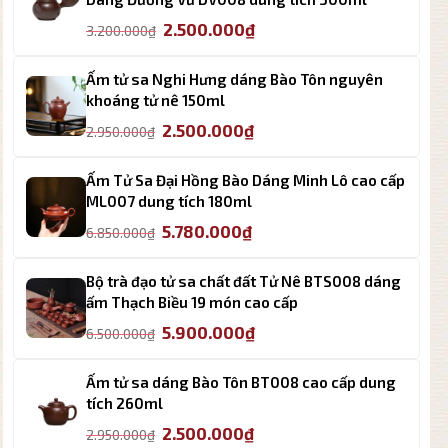
Giá
Giá
2.500.000
₫
3.200.000
₫
gốc
hiện
là:
tại
Ấm tử sa Nghi Hưng dáng Bào Tôn nguyên
3.200.000₫.
là:
khoáng tử nê 150ml
2.500.000₫.
Giá
Giá
2.500.000
₫
2.950.000
₫
gốc
hiện
là:
tại
Ấm Tử Sa Đại Hồng Bào Dáng Minh Lô cao cấp
2.950.000₫.
là:
ML007 dung tích 180ml
2.500.000₫.
Giá
Giá
5.780.000
₫
6.850.000
₫
gốc
hiện
là:
tại
Bộ trà đạo tử sa chất đất Tử Nê BTS008 dáng
6.850.000₫.
là:
ấm Thạch Biều 19 món cao cấp
5.780.000₫.
Giá
Giá
5.900.000
₫
6.500.000
₫
gốc
hiện
là:
tại
Ấm tử sa dáng Bào Tôn BT008 cao cấp dung
6.500.000₫.
là:
tích 260ml
5.900.000₫.
Giá
Giá
2.500.000
₫
2.950.000
₫