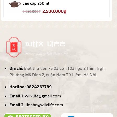
3.200.000₫.
là:
cao cấp 250ml
2.800.000₫.
Giá
Giá
2.500.000
₫
2.950.000
₫
gốc
hiện
là:
tại
2.950.000₫.
là:
2.500.000₫.
Địa chỉ
:
Biệt thự liền kề 03 Lô TT03 ngõ 2 Hàm Nghi,
Phường Mỹ Đình 2, quận Nam Từ Liêm, Hà Nội.
Hotline:
0824263789
Email 1
: wiixlife@gmail.com
Email 2
: lienhe@wiixlife.com