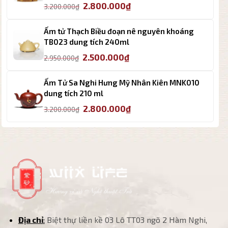
Giá
Giá
2.800.000
₫
3.200.000
₫
gốc
hiện
là:
tại
Ấm tử Thạch Biều đoạn nê nguyên khoáng
3.200.000₫.
là:
TB023 dung tích 240ml
2.800.000₫.
Giá
Giá
2.500.000
₫
2.950.000
₫
gốc
hiện
là:
tại
Ấm Tử Sa Nghi Hưng Mỹ Nhân Kiên MNK010
2.950.000₫.
là:
dung tích 210 ml
2.500.000₫.
Giá
Giá
2.800.000
₫
3.200.000
₫
gốc
hiện
là:
tại
3.200.000₫.
là:
2.800.000₫.
Địa chỉ
:
Biệt thự liền kề 03 Lô TT03 ngõ 2 Hàm Nghi,