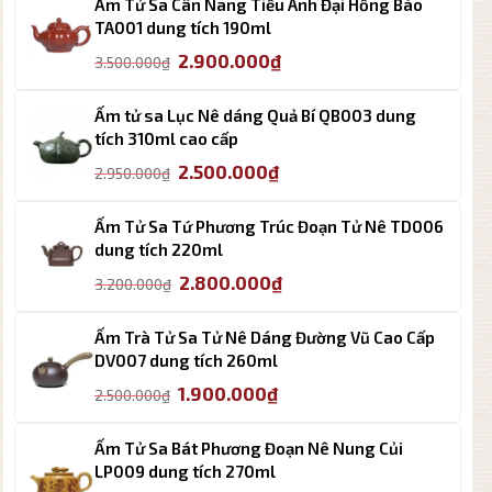
Ấm Tử Sa Cân Nang Tiếu Anh Đại Hồng Bào
2.250.000₫.
là:
TA001 dung tích 190ml
1.800.000₫.
Giá
Giá
2.900.000
₫
3.500.000
₫
gốc
hiện
là:
tại
Ấm tử sa Lục Nê dáng Quả Bí QB003 dung
3.500.000₫.
là:
tích 310ml cao cấp
2.900.000₫.
Giá
Giá
2.500.000
₫
2.950.000
₫
gốc
hiện
là:
tại
Ấm Tử Sa Tứ Phương Trúc Đoạn Tử Nê TD006
2.950.000₫.
là:
dung tích 220ml
2.500.000₫.
Giá
Giá
2.800.000
₫
3.200.000
₫
gốc
hiện
là:
tại
Ấm Trà Tử Sa Tử Nê Dáng Đường Vũ Cao Cấp
3.200.000₫.
là:
DV007 dung tích 260ml
2.800.000₫.
Giá
Giá
1.900.000
₫
2.500.000
₫
gốc
hiện
là:
tại
Ấm Tử Sa Bát Phương Đoạn Nê Nung Củi
2.500.000₫.
là:
LP009 dung tích 270ml
1.900.000₫.