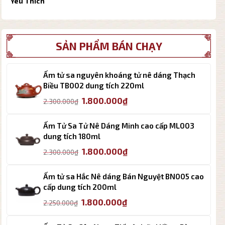
Yêu Thích
SẢN PHẨM BÁN CHẠY
Ấm tử sa nguyên khoáng tử nê dáng Thạch
Biều TB002 dung tích 220ml
Giá
Giá
1.800.000
₫
2.300.000
₫
gốc
hiện
là:
tại
Ấm Tử Sa Tử Nê Dáng Minh cao cấp ML003
2.300.000₫.
là:
dung tích 180ml
1.800.000₫.
Giá
Giá
1.800.000
₫
2.300.000
₫
gốc
hiện
là:
tại
Ấm tử sa Hắc Nê dáng Bán Nguyệt BN005 cao
2.300.000₫.
là:
cấp dung tích 200ml
1.800.000₫.
Giá
Giá
1.800.000
₫
2.250.000
₫
gốc
hiện
là:
tại