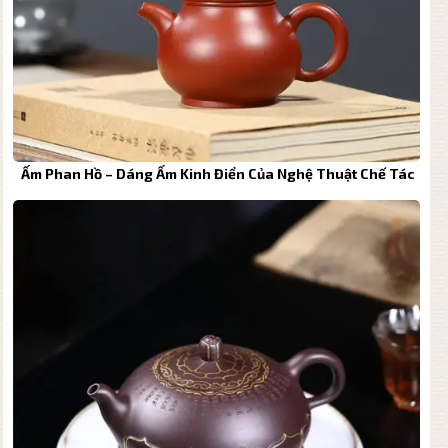
Ấm Phan Hồ – Dáng Ấm Kinh Điển Của Nghệ Thuật Chế Tác