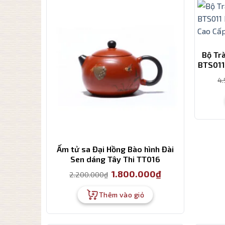
Bộ Tr
BTS011
4
Ấm tử sa Đại Hồng Bào hình Đài
Sen dáng Tây Thi TT016
Giá
Giá
1.800.000
₫
2.200.000
₫
gốc
hiện
là:
tại
2.200.000₫.
là:
Thêm vào giỏ
1.800.000₫.