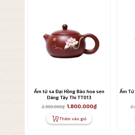
Ấm tử sa Đại Hồng Bào hoa sen
Ấm Tử 
Dáng Tây Thi TT013
Giá
Giá
1.800.000
₫
2.300.000
₫
2
gốc
hiện
là:
tại
2.300.000₫.
là:
Thêm vào giỏ
1.800.000₫.