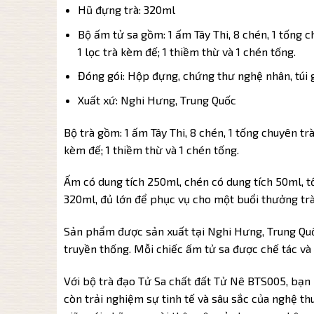
Hũ đựng trà: 320ml
Bộ ấm tử sa gồm: 1 ấm Tây Thi, 8 chén, 1 tống chu
1 lọc trà kèm đế; 1 thiềm thừ và 1 chén tống.
Đóng gói: Hộp đựng, chứng thư nghệ nhân, túi 
Xuất xứ: Nghi Hưng, Trung Quốc
Bộ trà gồm: 1 ấm Tây Thi, 8 chén, 1 tống chuyên trà, 
kèm đế; 1 thiềm thừ và 1 chén tống.
Ấm có dung tích 250ml, chén có dung tích 50ml, t
320ml, đủ lớn để phục vụ cho một buổi thưởng trà
Sản phẩm được sản xuất tại Nghi Hưng, Trung Quốc,
truyền thống. Mỗi chiếc ấm tử sa được chế tác và 
Với bộ trà đạo Tử Sa chất đất Tử Nê BTS005, bạn 
còn trải nghiệm sự tinh tế và sâu sắc của nghệ th