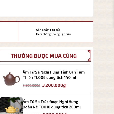
Sản phẩm cao cấp
Kèm chứng thư nghệ nhân
THƯỜNG ĐƯỢC MUA CÙNG
Ấm Tử Sa Nghi Hưng Tỉnh Lan Tâm
Thiền TL006 dung tích 140 ml
Giá
Giá
3.200.000
₫
3.500.000
₫
gốc
hiện
là:
tại
3.500.000₫.
là:
Ấm Tử Sa Trúc Đoạn Nghi Hưng
3.200.000₫.
Đoàn Nê TD010 dung tích 280ml
Giá
Giá