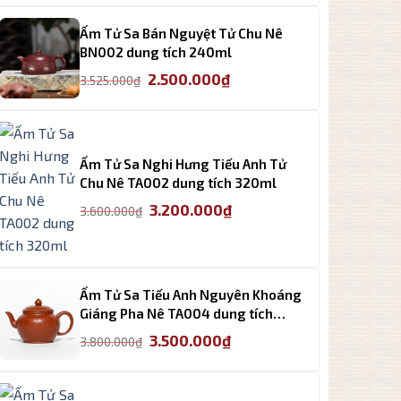
3.200.000₫.
là:
Ấm Tử Sa Bán Nguyệt Tử Chu Nê
2.800.000₫.
BN002 dung tích 240ml
Giá
Giá
2.500.000
₫
3.525.000
₫
gốc
hiện
là:
tại
3.525.000₫.
là:
2.500.000₫.
Ấm Tử Sa Nghi Hưng Tiếu Anh Tử
Chu Nê TA002 dung tích 320ml
Giá
Giá
3.200.000
₫
3.600.000
₫
gốc
hiện
là:
tại
3.600.000₫.
là:
3.200.000₫.
Ấm Tử Sa Tiếu Anh Nguyên Khoáng
Giáng Pha Nê TA004 dung tích
200ml
Giá
Giá
3.500.000
₫
3.800.000
₫
gốc
hiện
là:
tại
3.800.000₫.
là: