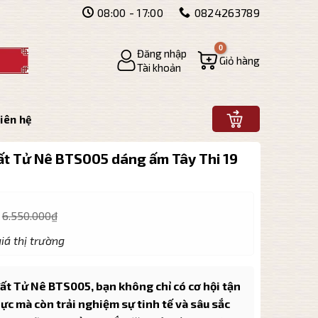
08:00 - 17:00
0824263789
Đăng nhập
Giỏ hàng
Tài khoản
iên hệ
đất Tử Nê BTS005 dáng ấm Tây Thi 19
6.550.000
₫
iá thị trường
đất Tử Nê BTS005, bạn không chỉ có cơ hội tận
ực mà còn trải nghiệm sự tinh tế và sâu sắc