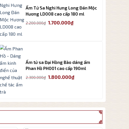
3.500.000₫.
Ấm Tử Sa Nghi Hưng Long Đán Mộc
Hương LD008 cao cấp 180 ml
Giá
Giá
1.700.000
₫
2.200.000
₫
gốc
hiện
là:
tại
2.200.000₫.
là:
1.700.000₫.
Ấm tử sa Đại Hồng Bào dáng ấm
Phan Hồ PH001 cao cấp 190ml
Giá
Giá
1.800.000
₫
2.300.000
₫
gốc
hiện
là:
tại
2.300.000₫.
là:
1.800.000₫.