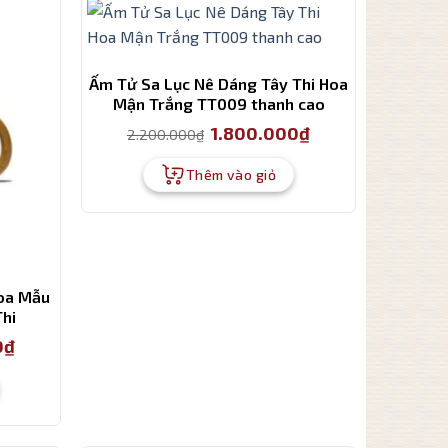
Ấm Tử Sa Lục Nê Dáng Tây Thi Hoa
Mận Trắng TT009 thanh cao
Giá
Giá
1.800.000
₫
2.200.000
₫
gốc
hiện
là:
tại
2.200.000₫.
là:
Thêm vào giỏ
1.800.000₫.
oa Mẫu
hi
Giá
0
₫
hiện
tại
là:
2.500.000₫.