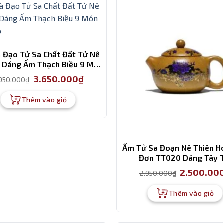
à Đạo Tử Sa Chất Đất Tử Nê
 Dáng Ấm Thạch Biều 9 Món
Cao Cấp
Giá
Giá
3.650.000
₫
.950.000
₫
gốc
hiện
là:
tại
4.950.000₫.
là:
Thêm vào giỏ
3.650.000₫.
Ấm Tử Sa Đoạn Nê Thiên H
Đơn TT020 Dáng Tây T
Giá
2.500.00
2.950.000
₫
gốc
là:
2.950.000₫.
Thêm vào giỏ