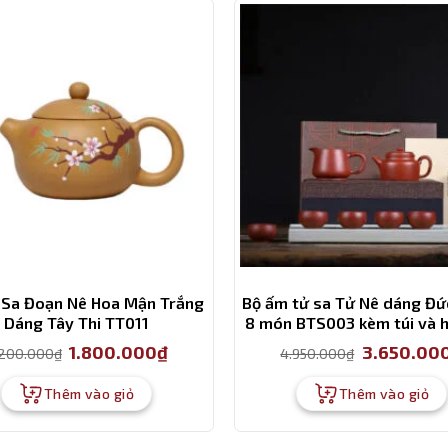
Sa Đoạn Nê Hoa Mận Trắng
Bộ ấm tử sa Tử Nê dáng Đứ
Dáng Tây Thi TT011
8 món BTS003 kèm túi và 
cấp
Giá
Giá
Giá
1.800.000
₫
3.650.00
.200.000
₫
4.950.000
₫
gốc
hiện
gốc
là:
tại
là:
2.200.000₫.
là:
4.950.000₫.
Thêm vào giỏ
Thêm vào giỏ
1.800.000₫.