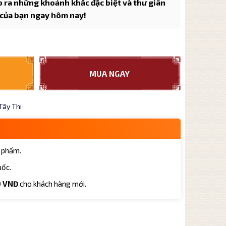
o ra những khoảnh khắc đặc biệt và thư giãn
 của bạn ngay hôm nay!
ất đất Tử Nê BTS005 dáng ấm Tây Thi 19 món cao cấp số lượng
MUA NGAY
Tây Thi
 phẩm.
uốc.
0 VNĐ
cho khách hàng mới.