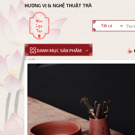
Bỏ
HƯƠNG VỊ & NGHỆ THUẬT TRÀ
qua
nội
Tìm
dung
kiếm:
DANH MỤC SẢN PHẨM