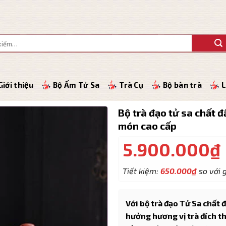
Giới thiệu
Bộ Ấm Tử Sa
Trà Cụ
Bộ bàn trà
L
Bộ trà đạo tử sa chất 
món cao cấp
5.900.000
₫
Tiết kiệm:
650.000
₫
so với g
Với bộ trà đạo Tử Sa chất 
hưởng hương vị trà đích th