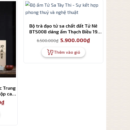
Bộ trà đạo tử sa chất đất Tử Nê
BTS008 dáng ấm Thạch Biều 19
món cao cấp
Giá
Giá
5.900.000
₫
6.500.000
₫
gốc
hiện
là:
tại
6.500.000₫.
là:
Thêm vào giỏ
5.900.000₫.
c Trung
hộp cao
Giá
0
₫
hiện
tại
là:
3.650.000₫.