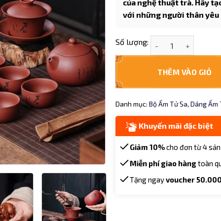
của nghệ thuật trà. Hãy tạ
với những người thân yêu
Bộ trà đạo tử sa ch
Số lượng:
THÊM VÀO GIỎ
Danh mục:
Bộ Ấm Tử Sa
,
Dáng Ấm 
Khuyến mãi đặc biệt
Giảm 10%
cho đơn từ 4 sản
Miễn phí giao hàng
toàn q
Tặng ngay
voucher 50.00