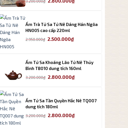
2.800.000
₫
3.200.000
₫
gốc
hiện
là:
tại
3.200.000₫.
là:
Ấm Trà Tử Sa Tử Nê Dáng Hán Ngõa
2.800.000₫.
HN005 cao cấp 220ml
Giá
Giá
2.500.000
₫
2.950.000
₫
gốc
hiện
là:
tại
2.950.000₫.
là:
Ấm Tử Sa Khoáng Lão Tử Nê Thủy
2.500.000₫.
Bình TB010 dung tích 160ml
Giá
Giá
2.800.000
₫
3.200.000
₫
gốc
hiện
là:
tại
3.200.000₫.
là:
Ấm Tử Sa Tần Quyền Hắc Nê TQ007
2.800.000₫.
dung tích 180ml
Giá
Giá
2.800.000
₫
3.200.000
₫
gốc
hiện
là:
tại